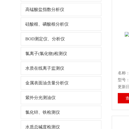
高锰酸盐指数分析仪
硅酸根、磷酸根分析仪
BOD测定仪、分析仪
氯离子(氯化物)检测仪
水质在线离子监测仪
名称：
型号：
金属表面油含量分析仪
更新日期
紫外分光测油仪
氯化锌、铁检测仪
水质总碱度检测仪