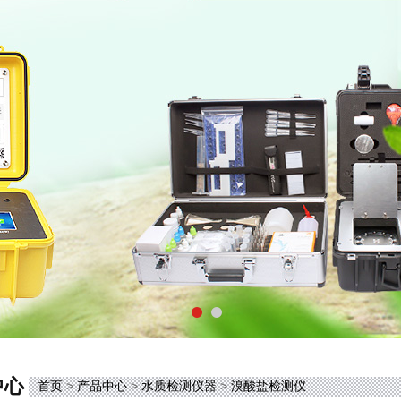
中心
首页
>
产品中心
>
水质检测仪器
>
溴酸盐检测仪