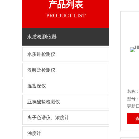
产品列表
PRODUCT LIST
水质检测仪器
水质砷检测仪
溴酸盐检测仪
温盐深仪
型号：
亚氯酸盐检测仪
更新日期
离子色谱仪、浓度计
浊度计