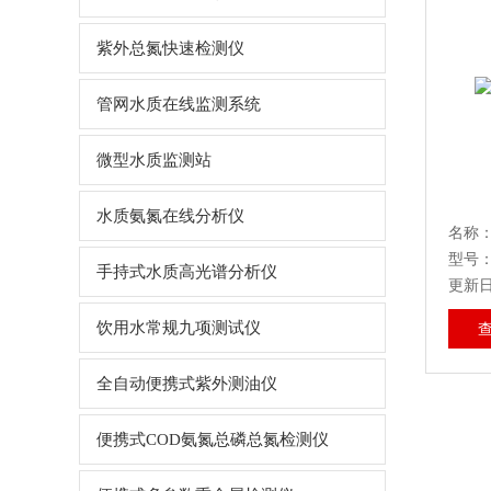
紫外总氮快速检测仪
管网水质在线监测系统
微型水质监测站
水质氨氮在线分析仪
名称：
型号：
手持式水质高光谱分析仪
更新日期
饮用水常规九项测试仪
全自动便携式紫外测油仪
便携式COD氨氮总磷总氮检测仪