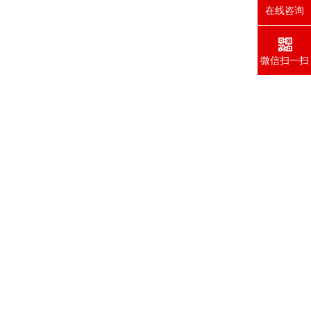
在线咨询
微信扫一扫