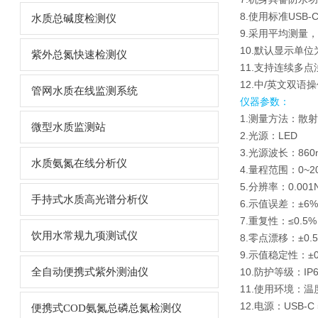
8.使用标准USB
水质总碱度检测仪
9.采用平均测量
10.默认显示单位
紫外总氮快速检测仪
11.支持连续多
12.中/英文双语
管网水质在线监测系统
仪器参数：
1.测量方法：散
微型水质监测站
2.光源：LED
3.光源波长：860
水质氨氮在线分析仪
4.量程范围：0~20
5.分辨率：0.001
手持式水质高光谱分析仪
6.示值误差：±6%
7.重复性：≤0.5%
饮用水常规九项测试仪
8.零点漂移：±0.5%
9.示值稳定性：±0.
全自动便携式紫外测油仪
10.防护等级：IP6
11.使用环境：温度
12.电源：USB-C 
便携式COD氨氮总磷总氮检测仪