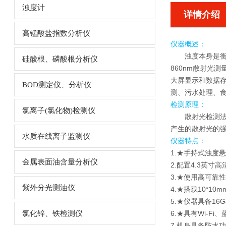
浊度计
详情介绍
高锰酸盐指数分析仪
仪器概述：
浊度本身是
硅酸根、磷酸根分析仪
860nm散射光
大屏显示和数据
BOD测定仪、分析仪
测、污水处理、
检测原理：
氯离子(氯化物)检测仪
散射光检测
产生的散射光的
水质在线离子监测仪
仪器特点：
1.★
手持式浊度悬
金属表面油含量分析仪
2.配置4.3英
3.★使用高可靠
紫外分光测油仪
4.★搭载10*1
5.★仪器具备1
氯化锌、铁检测仪
6.★具有Wi-F
7.机身具备防水功