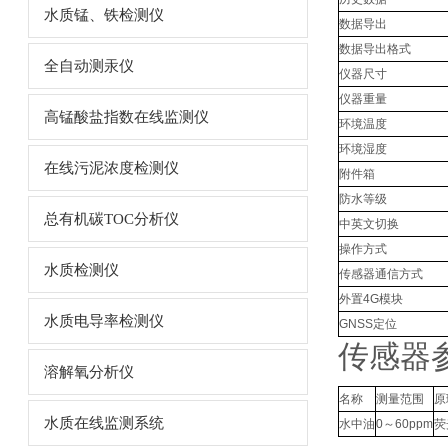
水质锰、铁检测仪
数据导出
数据导出格式
全自动测汞仪
仪器尺寸
仪器重量
高锰酸盐指数在线监测仪
环境温度
环境湿度
在线污泥浓度检测仪
附件箱
防水等级
总有机碳TOC分析仪
中英文切换
操作方式
水质检测仪
传感器通信方式
外置4G模块
水质电导率检测仪
GNSS定位
传感器
溶解氧分析仪
名称
测量范围
原
水质在线监测系统
水中油
0～60ppm
荧