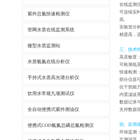
在线监测
可连续实
紫外总氮快速检测仪
高。
实验室分
管网水质在线监测系统
精度高，
微型水质监测站
三、技术
高灵敏度
水质氨氮在线分析仪
可检测低
快速检测
手持式水质高光谱分析仪
部分仪器
抗干扰能
饮用水常规九项测试仪
内置滤波
数据记录
全自动便携式紫外测油仪
支持数据
四、应用
便携式COD氨氮总磷总氮检测仪
环保监测
监测河流