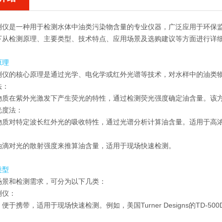
测仪
是一种用于检测水体中油类污染物含量的专业仪器，广泛应用于环保
下从检测原理、主要类型、技术特点、应用场景及选购建议等方面进行详
原理
测仪
的核心原理是通过光学、电化学或红外光谱等技术，对水样中的油类
法：
物质在紫外光激发下产生荧光的特性，通过检测荧光强度确定油含量。该
光度法：
物质对特定波长红外光的吸收特性，通过光谱分析计算油含量。适用于高
：
油滴对光的散射强度来推算油含量，适用于现场快速检测。
类型
场景和检测需求，可分为以下几类：
测仪：
便于携带，适用于现场快速检测。例如，美国Turner Designs的TD-
。