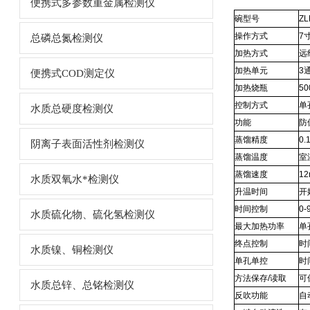
便携式多参数重金属检测仪
碗型号
ZL
操作方式
7
总磷总氮检测仪
加热方式
远
加热单元
3
便携式COD测定仪
加热烧瓶
5
控制方式
单
水质总硬度检测仪
功能
防
蒸馏精度
0.
阴离子表面活性剂检测仪
蒸馏温度
室
蒸馏速度
1
水质双氧水*检测仪
升温时间
开
时间控制
0-
水质硫化物、硫化氢检测仪
最大加热功率
单
终点控制
时
水质镍、铜检测仪
单孔单控
时
方法保存/读取
可
水质总锌、总铭检测仪
反吹功能
自