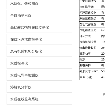
一键自动清洗
有
水质锰、铁检测仪
自动防干烧
温
闭环流速控制
有
全自动测汞仪
系统远程升级
有
自动气密检查
有
高锰酸盐指数在线监测仪
气密检查压力
≥-
冷却方式
内
在线污泥浓度检测仪
冷水机制冷量
1.
馏出液接收瓶
2
总有机碳TOC分析仪
额定功率
20
电源
22
水质检测仪
漏电保护
有
外形尺寸（mm）
56
水质电导率检测仪
重量（kg）
4
溶解氧分析仪
水质在线监测系统