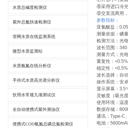
⑧采用进口冷光
水质总碱度检测仪
⑨交直流两用
参数指标：
紫外总氮快速检测仪
亚氯酸盐：0.05~
测量依据：碘
管网水质在线监测系统
检测方法：光
波长范围：340
微型水质监测站
测量方式：光
重复性：<0.5%
水质氨氮在线分析仪
稳定性：<0.5%
波长选择：自
手持式水质高光谱分析仪
操作系统：安
显示屏幕：3.
饮用水常规九项测试仪
灵敏度（吸光度）
使用环境：温度0
数据存储：800
全自动便携式紫外测油仪
通讯：Type-C
电池：5600m
便携式COD氨氮总磷总氮检测仪