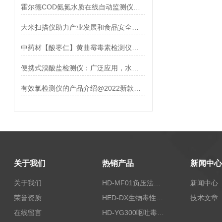
霍尔德COD氨氮水质在线自动监测仪在污水处理中的应用
大米扫描仪助力产业发展和食品安全「霍尔德仪器」
中药材【酸枣仁】黄曲霉毒素检测仪的功能介绍
便携式溴酸盐检测仪：广泛应用，水质保障
有效氯检测仪的产品介绍@2022新款推荐
关于我们
热销产品
新闻中心
关于我们
HD-MF01负压法密封性测试仪
新闻中心
荣誉资质
HED-DX生物毒性测定仪
技术文章
在线留言
HD-YG300呕吐毒素快速检测仪