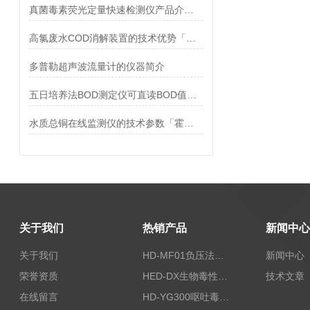
真菌毒素荧光定量快速检测仪产品介绍说明
高氯废水COD消解装置的技术优势「荐」
多普勒超声波流量计的仪器简介
五日培养法BOD测定仪可直读BOD值「霍尔德仪器推荐」
水质总铜在线监测仪的技术参数「霍尔德仪器推荐」
关于我们
热销产品
新闻中心
关于我们
HD-MF01负压法密封性测试仪
新闻中心
荣誉资质
HED-DX生物毒性测定仪
技术文章
在线留言
HD-YG300呕吐毒素快速检测仪