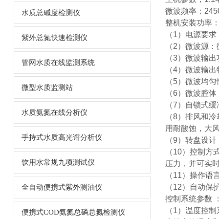
微波频率：245
水质总碱度检测仪
整机安装功率：2
（1）电源要求：22
紫外总氮快速检测仪
（2）微波源：
（3）微波输出功
管网水质在线监测系统
（4）微波输出
（5）微波均
微型水质监测站
（6）微波腔体
（7）自锁式缓
水质氨氮在线分析仪
（8）排风和
用耐酸蚀，大风
手持式水质高光谱分析仪
（9）转盘设计
（10）控制方
饮用水常规九项测试仪
压力，并可实
（11）操作语
（12）自动保
全自动便携式紫外测油仪
控制系统参数 
（1）温度控
便携式COD氨氮总磷总氮检测仪