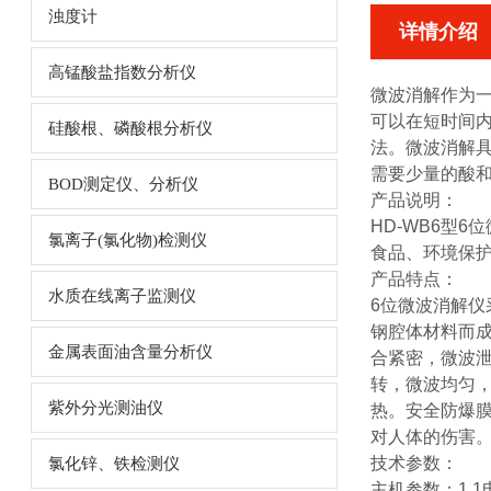
浊度计
详情介绍
高锰酸盐指数分析仪
微波消解作为
可以在短时间
硅酸根、磷酸根分析仪
法。微波消解
需要少量的酸
BOD测定仪、分析仪
产品说明：
HD-WB6型
6位
氯离子(氯化物)检测仪
食品、环境保
产品特点：
水质在线离子监测仪
6位微波消解仪
钢腔体材料而
金属表面油含量分析仪
合紧密，微波泄
转，微波均匀
紫外分光测油仪
热。安全防爆
对人体的伤害
技术参数：
氯化锌、铁检测仪
主机参数；1.1电 源