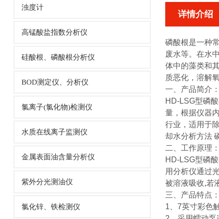
浊度计
详情介绍
高锰酸盐指数分析仪
磷酸根是一种
废水等。在水
硅酸根、磷酸根分析仪
体中的藻类和
质恶化，溶解
BOD测定仪、分析仪
一、产品简介
HD-LSG型
磷酸
氯离子(氯化物)检测仪
量，根据仪器
行业，适用于除
水质在线离子监测仪
却水分析方法 
二、工作原理
金属表面油含量分析仪
HD-LSG型
磷酸
用分析仪通过
紫外分光测油仪
被溶液吸收,若
三、产品特点
1、7英寸彩色触
氯化锌、铁检测仪
2、采用蠕动