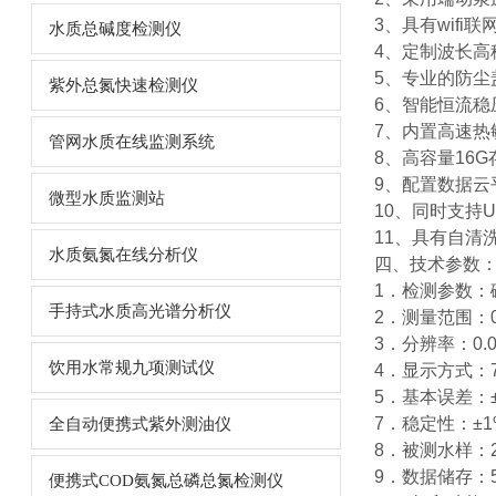
3、具有wif
水质总碱度检测仪
4、定制波长高
5、专业的防尘
紫外总氮快速检测仪
6、智能恒流
7、内置高速热
管网水质在线监测系统
8、高容量16
9、配置数据
微型水质监测站
10、同时支持
11、具有自清
水质氨氮在线分析仪
四、技术参数
1．检测参数：
手持式水质高光谱分析仪
2．测量范围：0
3．分辨率：0.0
饮用水常规九项测试仪
4．显示方式：
5．基本误差：±0
7．稳定性：±1%
全自动便携式紫外测油仪
8．被测水样：2
9．数据储存：
便携式COD氨氮总磷总氮检测仪