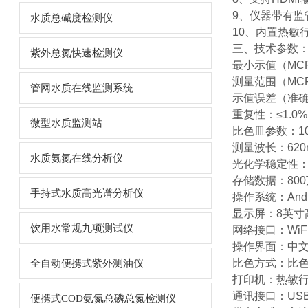
9、仪器带有
水质总碱度检测仪
10、内置热
三、技术参数
紫外总氮快速检测仪
最小示值（MCF）
测量范围（MC
管网水质在线监测系统
示值误差（准确
重复性：≤1.0%
微型水质监测站
比色皿参数：1
测量波长：620
水质氨氮在线分析仪
光化学稳定性：2
存储数据：80
手持式水质高光谱分析仪
操作系统：Andr
显示屏：8英寸
饮用水常规九项测试仪
网络接口：WiF
操作界面：中文
比色方式：比
全自动便携式紫外测油仪
打印机：热敏
通讯接口：USB
便携式COD氨氮总磷总氮检测仪