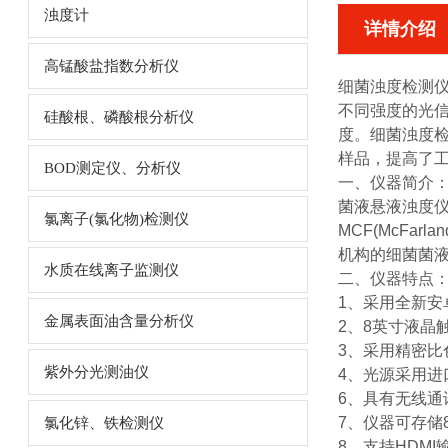
浊度计
详情介绍
高锰酸盐指数分析仪
细菌浊度检测
不同强度的光
硅酸根、磷酸根分析仪
度。细菌浊度
样品，提高了
BOD测定仪、分析仪
一、仪器简介
菌液悬液浊度
氯离子(氯化物)检测仪
MCF(McFa
机构的细菌菌
水质在线离子监测仪
二、仪器特点
1、采用全新安
金属表面油含量分析仪
2、8英寸液
3、采用精密
紫外分光测油仪
4、光源采用
6、具有无线通
7、仪器可存储
氯化锌、铁检测仪
8、支持HDM