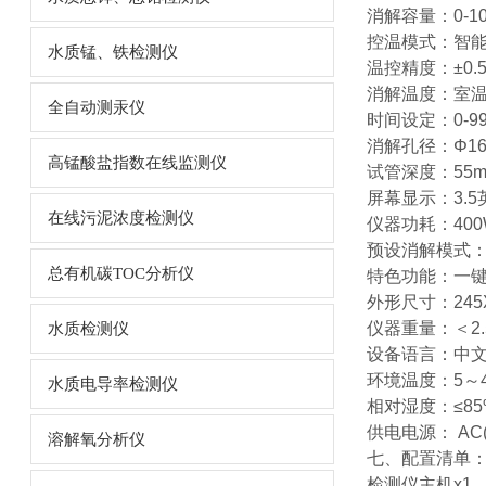
消解容量：0-10
控温模式：智能
水质锰、铁检测仪
温控精度：±0.
消解温度：室温-
全自动测汞仪
时间设定：0-99
消解孔径：Φ16
高锰酸盐指数在线监测仪
试管深度：55
屏幕显示：3.
在线污泥浓度检测仪
仪器功耗：400
预设消解模式：
总有机碳TOC分析仪
特色功能：一
外形尺寸：245
仪器重量：＜2.
水质检测仪
设备语言：中文
环境温度：5～
水质电导率检测仪
相对湿度：≤8
供电电源： AC(2
溶解氧分析仪
七、配置清单
检测仪主机x1