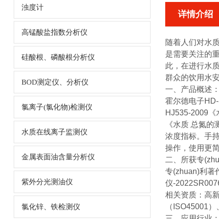
浊度计
详情介绍
高锰酸盐指数分析仪
随着人们对水
是需要关注的
硅酸根、磷酸根分析仪
此，在进行水
群众的饮用水
BOD测定仪、分析仪
一、产品概述
霍尔德电子HD-
氯离子(氯化物)检测仪
HJ535-200
《水质 总氮的
水质在线离子监测仪
浓度指标。
手
操作，使用更简
金属表面油含量分析仪
二、所获专(zh
专
(zhuan)
利著
紫外分光测油仪
仪-2022SR00
相关资质：高新
（ISO4500
氯化锌、铁检测仪
三、应用行业