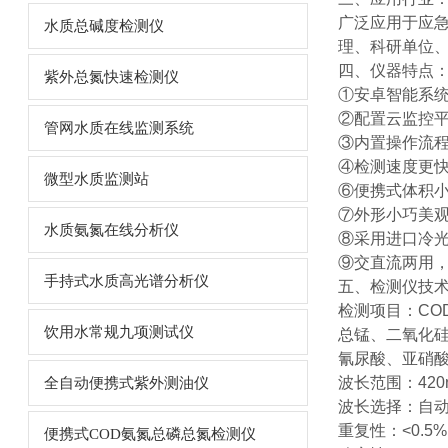
广泛应用于应
水质总碱度检测仪
理、科研单位
四、仪器特点
紫外总氮快速检测仪
①安卓智能系
②配置云监控
管网水质在线监测系统
③内置操作流
④检测速度更
微型水质监测站
⑥便携式体积
⑦外形小巧美
水质氨氮在线分析仪
⑧采用进口冷光
⑨交直流两用
手持式水质高光谱分析仪
五、检测仪技
检测项目：CO
饮用水常规九项测试仪
总锰、二氧化硅
氰尿酸、亚硝酸
波长范围：420n
全自动便携式紫外测油仪
波长选择：自
重复性：<0.5
便携式COD氨氮总磷总氮检测仪