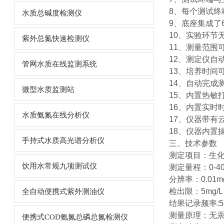
8、每个测试终
水质总碱度检测仪
9、底座集成了
10、实验环节
紫外总氮快速检测仪
11、测量范围
12、测定仪自
管网水质在线监测系统
13、培养时间
14、自动完成
微型水质监测站
15、内置热敏
16、内置实时
水质氨氮在线分析仪
17、仪器带有
18、仪器内置
手持式水质高光谱分析仪
三、技术参数
测定项目：生化
饮用水常规九项测试仪
测定量程：0-4
分辨率：0.01m
检出限：5mg/
全自动便携式紫外测油仪
结果记录频率:5
测量原理：无
便携式COD氨氮总磷总氮检测仪