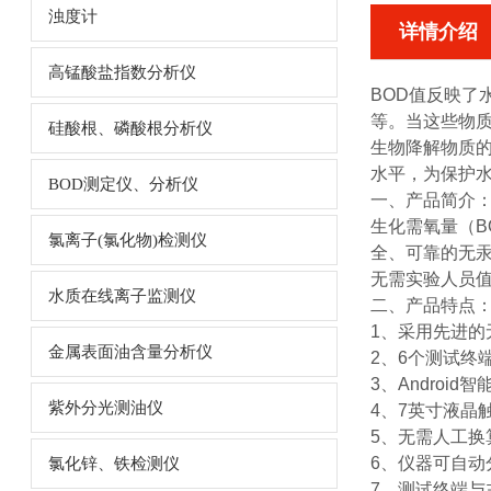
浊度计
详情介绍
高锰酸盐指数分析仪
BOD值反映了
等。当这些物质
硅酸根、磷酸根分析仪
生物降解物质的
水平，为保护
BOD测定仪、分析仪
一、产品简介
生化需氧量（B
氯离子(氯化物)检测仪
全、可靠的无汞
无需实验人员
水质在线离子监测仪
二、产品特点
1、采用先进的
金属表面油含量分析仪
2、6个测试终
3、Andro
紫外分光测油仪
4、7英寸液晶
5、无需人工换
6、仪器可自
氯化锌、铁检测仪
7、测试终端与