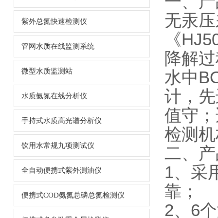
一、产
无汞压
紫外总氮快速检测仪
《HJ
管网水质在线监测系统
降解过
微型水质监测站
水中B
计，先
水质氨氮在线分析仪
值守；
手持式水质高光谱分析仪
检测机
饮用水常规九项测试仪
二、产
1、采
全自动便携式紫外测油仪
靠；
便携式COD氨氮总磷总氮检测仪
2、6