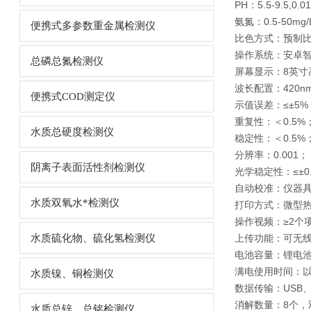
PH：5.5-9.5,0.0
氨氮：0.5-50mg/
便携式多参数重金属检测仪
比色方式：预制比
操作系统：安卓
总磷总氮检测仪
屏幕显示：8英寸高
波长配置：420nm
便携式COD测定仪
示值误差：≤±5%
重复性：＜0.5%
水质总硬度检测仪
稳定性：＜0.5%
分辨率：0.001；
阴离子表面活性剂检测仪
光学稳定性：≤±0.
自动校准：仪器
水质双氧水*检测仪
打印方式：微型
操作视频：≥2个
水质硫化物、硫化氢检测仪
上传功能：可无
电池容量：锂电池4
满电使用时间：以
水质镍、铜检测仪
数据传输：USB、R
消解数量：8个，
水质总锌、总铭检测仪