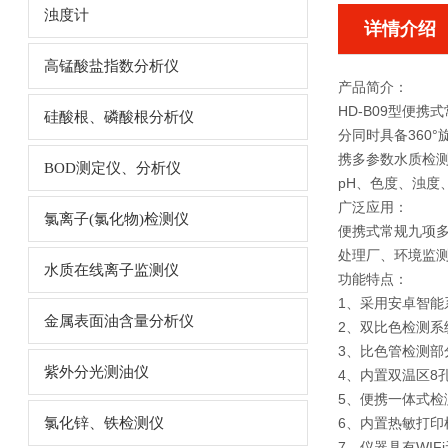
浊度计
详情介绍
高锰酸盐指数分析仪
产品简介：
HD-B09型
便携式
硅酸根、磷酸根分析仪
分同时具备360
携多参数水质检测
BOD测定仪、分析仪
pH、色度、浊度
广泛应用：
氯离子(氯化物)检测仪
便携式常规九项
处理厂、环境监
水质在线离子监测仪
功能特点：
1、采用安卓智能
金属表面油含量分析仪
2、双比色检测系
3、比色管检测部
紫外分光测油仪
4、内置双温区8
5、便携一体式
氯化锌、铁检测仪
6、内置热敏打
7、仪器具有WIF