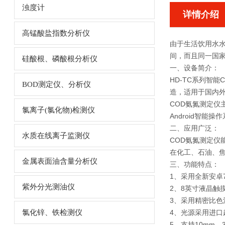
浊度计
详情介绍
高锰酸盐指数分析仪
由于生活饮用水
间，而且同一国
硅酸根、磷酸根分析仪
一、设备简介：
HD-TC系列智能
BOD测定仪、分析仪
造，适用于国内
COD氨氮测定仪
氯离子(氯化物)检测仪
Android智
二、应用广泛：
水质在线离子监测仪
COD氨氮测定仪
在化工、石油、
金属表面油含量分析仪
三、功能特点：
1、采用全新安卓
紫外分光测油仪
2、8英寸液晶触
3、采用精密比
氯化锌、铁检测仪
4、光源采用进口
5、支持10mm