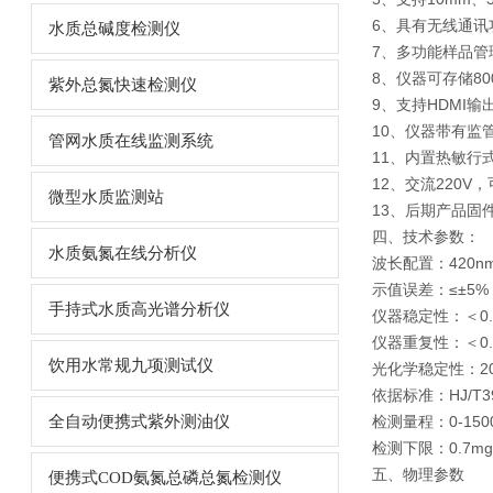
6、具有无线通讯
水质总碱度检测仪
7、多功能样品
8、仪器可存储8
紫外总氮快速检测仪
9、支持HDMI
10、仪器带有监
管网水质在线监测系统
11、内置热敏行
12、交流220
微型水质监测站
13、后期产品固
四、技术参数：
水质氨氮在线分析仪
波长配置：420nm
示值误差：≤±5%
手持式水质高光谱分析仪
仪器稳定性：＜0.
仪器重复性：＜0.
饮用水常规九项测试仪
光化学稳定性：20
依据标准：HJ/T
全自动便携式紫外测油仪
检测量程：0-150
检测下限：0.7mg
五、物理参数
便携式COD氨氮总磷总氮检测仪