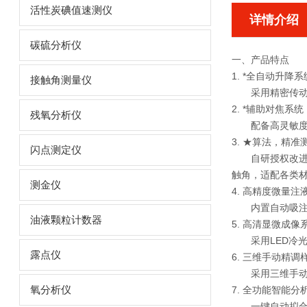
活性炭碘值速测仪
详情介绍
碳硫分析仪
一、产品特点
1. *全自动升降系
接触角测量仪
采用精密传动
2. *辅助对焦系统
残氧分析仪
配备高灵敏
3. ★算法，精
闪点测定仪
自研授权改进
触角，适配各类
测金仪
4. 高精度微量注
内置自动吸注
油液颗粒计数器
5. 高清显微成像
采用LED冷
露点仪
6. 三维手动精调
采用三维手
氧分析仪
7. 全功能智能分
一键自动拟合