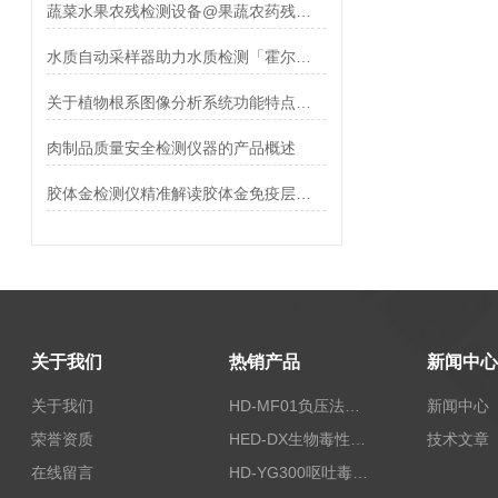
蔬菜水果农残检测设备@果蔬农药残留检测仪【2021新款 价格表】
水质自动采样器助力水质检测「霍尔德仪器推荐」
关于植物根系图像分析系统功能特点【新款 现货直发】
肉制品质量安全检测仪器的产品概述
胶体金检测仪精准解读胶体金免疫层析分析仪的得力助手【霍尔德】
关于我们
热销产品
新闻中心
关于我们
HD-MF01负压法密封性测试仪
新闻中心
荣誉资质
HED-DX生物毒性测定仪
技术文章
在线留言
HD-YG300呕吐毒素快速检测仪