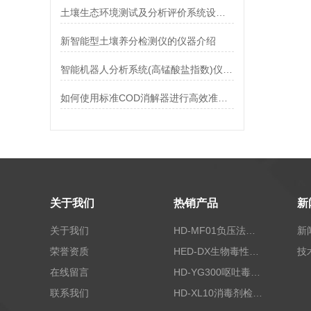
土壤生态环境测试及分析评价系统设备@霍尔德仪器推荐
新智能型土壤养分检测仪的仪器介绍
智能机器人分析系统(高锰酸盐指数)仪器特点「推」
如何使用标准COD消解器进行高效准确的样品处理？霍尔德
关于我们
热销产品
新
关于我们
HD-MF01负压法密封性测试仪
新
荣誉资质
HED-DX生物毒性测定仪
技
在线留言
HD-YG300呕吐毒素快速检测仪
联系我们
HD-XL10消毒剂检测仪