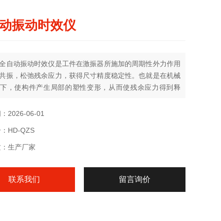
动振动时效仪
全自动振动时效仪是工件在激振器所施加的周期性外力作用
共振，松弛残余应力，获得尺寸精度稳定性。也就是在机械
下，使构件产生局部的塑性变形，从而使残余应力得到释
达到降低和调整残余应力的目的。因此振动时效往往是把应
（主要是降低残余应力峰值）和重新分布作为主要目的。
2026-06-01
：HD-QZS
质：生产厂家
联系我们
留言询价