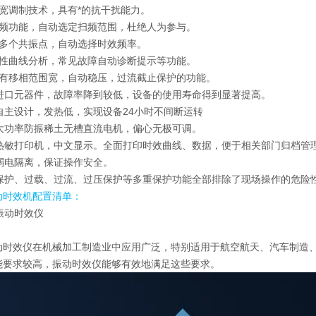
脉宽调制技术，具有*的抗干扰能力。
扫频功能，自动选定扫频范围，杜绝人为参与。
描多个共振点，自动选择时效频率。
特性曲线分析，常见故障自动诊断提示等功能。
具有移相范围宽，自动稳压，过流截止保护的功能。
部进口元器件，故障率降到较低，设备的使用寿命得到显著提高。
自主设计，发热低，实现设备24小时不间断运转
用大功率防振稀土无槽直流电机，偏心无极可调。
速热敏打印机，中文显示。全面打印时效曲线、数据，便于相关部门归档管
、弱电隔离，保证操作安全。
车保护、过载、过流、过压保护等多重保护功能全部排除了现场操作的危险
动时效机
配置清单：
动时效仪
在机械加工制造业中应用广泛，特别适用于航空航天、汽车制造
能要求较高，振动时效仪能够有效地满足这些要求。