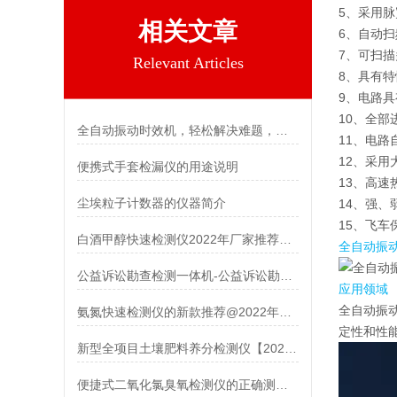
5、采用
相关文章
6、自动
7、可扫
Relevant Articles
8、具有
9、电路
10、全
全自动振动时效机，轻松解决难题，省时省力更省心！
11、电路
12、采
便携式手套检漏仪的用途说明
13、高
尘埃粒子计数器的仪器简介
14、强
15、飞
白酒甲醇快速检测仪2022年厂家推荐仪器
全自动振
公益诉讼勘查检测一体机-公益诉讼勘查检测一体机【产品介绍】
应用领域
全自动振
氨氮快速检测仪的新款推荐@2022年新款
定性和性
新型全项目土壤肥料养分检测仪【2022新款仪器推荐】
便捷式二氧化氯臭氧检测仪的正确测量流程