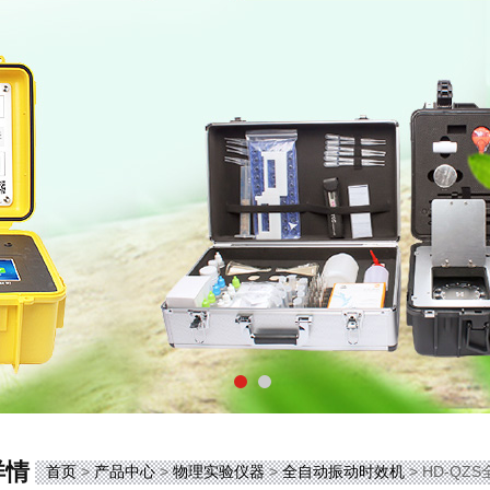
详情
首页
>
产品中心
>
物理实验仪器
>
全自动振动时效机
> HD-Q