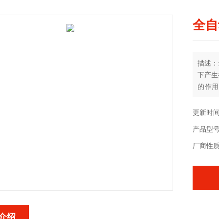
全自
描述：
下产生
的作用
放，以
力降低
更新时间：
产品型号
厂商性
介绍