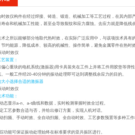
动时效仪
构件在经过焊接、铸造、锻造、机械加工等工艺过程，在其内部
劳寿命和机械加工性能，甚至会导致裂纹和应力腐蚀。去应力就是降低残
技术之所以能够部分地取代热时效，在实际广泛应用中，与该项技术具有
、节约能源，降低成本、较高的机械性、操作简单，避免金属零件在热时
工艺装置：
有偏心重块的电机系统(激振器)用卡具装夹在工件上并将工件用胶垫等弹
。一般工件经20-40分钟的振动处理即可达到调整残余应力的目的。
的大小选择合适的激振器
技术功能：
动态显示a-n、a-t曲线和数据，实时检测掌握时效全过程。
判定工艺参数合适与否，并给出修订方案，实现人机对话。
手动扫频、手动时效、全自动扫频、全自动时效、工艺参数预置等多种工作
跟踪功能可保证振动处理始终在标准要求的亚共振区进行。