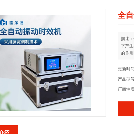
全自
描述：
下产生
的作用
放，以
力降低
更新时间：
产品型号
厂商性
介绍