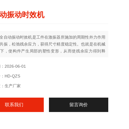
动振动时效机
全自动振动时效机是工件在激振器所施加的周期性外力作用
共振，松弛残余应力，获得尺寸精度稳定性。也就是在机械
下，使构件产生局部的塑性变形，从而使残余应力得到释
达到降低和调整残余应力的目的。因此振动时效往往是把应
（主要是降低残余应力峰值）和重新分布作为主要目的。
2026-06-01
：HD-QZS
质：生产厂家
联系我们
留言询价