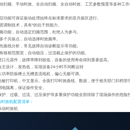
手动扫频、手动时效、全自动扫频、全自动时效、工艺参数预置等多种工作
跟踪功能可保证振动处理始终在标准要求的亚共振区进行。
脉宽调制技术，具有*的抗干扰能力。
扫频功能，自动选定扫频范围，杜绝人为参与。
描多个共振点，自动选择时效频率。
特性曲线分析，常见故障自动诊断提示等功能。
具有移相范围宽，自动稳压，过流截止保护的功能。
部进口元器件，故障率降到较低，设备的使用寿命得到显著提高。
自主设计，发热低，实现设备24小时不间断运转
用大功率防振稀土无槽直流电机，偏心无极可调。
速热敏打印机，中文显示。全面打印时效曲线、数据，便于相关部门归档管
、弱电隔离，保证操作安全。
车保护、过载、过流、过压保护等多重保护功能全部排除了现场操作的危险
动时效机
配置清单：