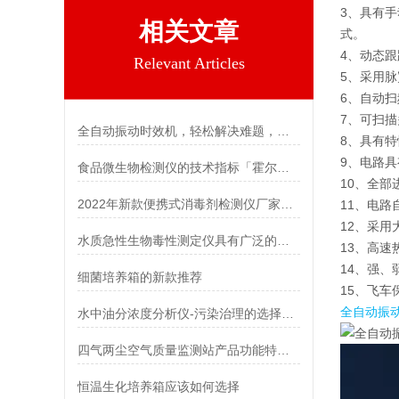
3、具有
相关文章
式。
4、动态
Relevant Articles
5、采用
6、自动
7、可扫
全自动振动时效机，轻松解决难题，省时省力更省心！
8、具有
9、电路
食品微生物检测仪的技术指标「霍尔德仪器」
10、全
2022年新款便携式消毒剂检测仪厂家推荐
11、电路
12、采
水质急性生物毒性测定仪具有广泛的应用方向
13、高
14、强
细菌培养箱的新款推荐
15、飞
全自动振
水中油分浓度分析仪-污染治理的选择「霍尔德仪器推荐」
四气两尘空气质量监测站产品功能特点有哪些
恒温生化培养箱应该如何选择