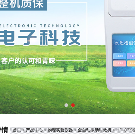
详情
首页
>
产品中心
>
物理实验仪器
>
全自动振动时效机
> HD-Q