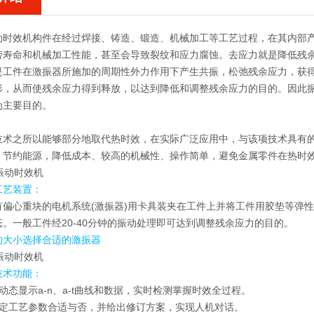
动时效机
构件在经过焊接、铸造、锻造、机械加工等工艺过程，在其内部
劳寿命和机械加工性能，甚至会导致裂纹和应力腐蚀。去应力就是降低残
是工件在激振器所施加的周期性外力作用下产生共振，松弛残余应力，获
形，从而使残余应力得到释放，以达到降低和调整残余应力的目的。因此
为主要目的。
技术之所以能够部分地取代热时效，在实际广泛应用中，与该项技术具有
、节约能源，降低成本、较高的机械性、操作简单，避免金属零件在热时
工艺装置：
有偏心重块的电机系统(激振器)用卡具装夹在工件上并将工件用胶垫等弹
。一般工件经20-40分钟的振动处理即可达到调整残余应力的目的。
的大小选择合适的激振器
技术功能：
动态显示a-n、a-t曲线和数据，实时检测掌握时效全过程。
判定工艺参数合适与否，并给出修订方案，实现人机对话。