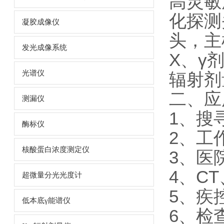
高灵敏
化探测
凝胶成像仪
头，主
发光成像系统
X、γ
光谱仪
辐射剂
二、应
测漏仪
1、搜
酶标仪
2、工
核酸蛋白浓度测定仪
3、医
4、C
超微量分光光度计
5、疾
低本底γ能谱仪
6、检