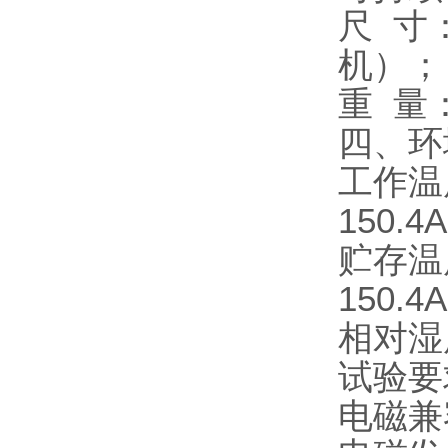
尺 寸：
机）；
重 量：
四、环
工作温度：
150.
贮存温度
150.
相对湿度
试验要
电磁兼容