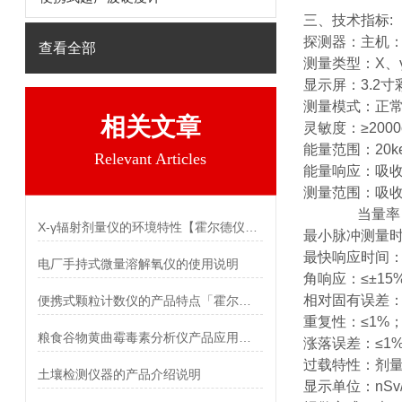
三、技术指标:
探测器：主机：G
查看全部
测量类型：X、
显示屏：3.2寸
测量模式：正
相关文章
灵敏度：≥2000c
能量范围：20ke
Relevant Articles
能量响应：吸收剂
测量范围：吸收剂量
当量率：10nSv
X-γ辐射剂量仪的环境特性【霍尔德仪器】
最小脉冲测量时
最快响应时间：
电厂手持式微量溶解氧仪的使用说明
角响应：≤±15%（
相对固有误差：≤
便携式颗粒计数仪的产品特点「霍尔德仪器推荐」
重复性：≤1%
粮食谷物黄曲霉毒素分析仪产品应用介绍
涨落误差：≤1
过载特性：剂量
土壤检测仪器的产品介绍说明
显示单位：nSv/h