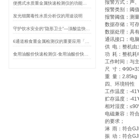
报警方式：声
便携式水质重金属快速检测仪的功能特点介绍
报警类别：阈
发光细菌毒性水质分析仪的用途说明
报警阈值：测
数据存储：可存
守护饮水安全的“隐形卫士”—溴酸盐快速检测仪的应用 霍尔德电子
数据处理：具有数
通讯接口：电脑接
6通道粮食重金属检测仪的重要应用「霍尔德仪器推荐」
供 电：整机由
食用油酸价快速检测仪-食用油酸价快速检测仪
功 耗：整机耗
工作时间：与主
尺 寸：Φ90×3
重 量：2.85k
四、环境特性
工作温度：-41℃ 
贮存温度：-41℃ 
相对湿度：≤90%
电磁兼容：符合G
的要求；
淋 雨：符合GJB
振 动：符合GJB