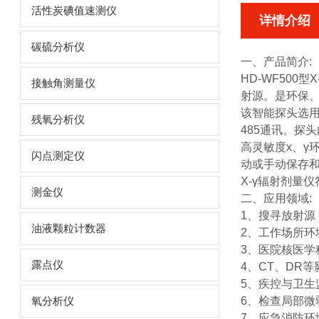
活性炭碘值速测仪
详情介绍
碳硫分析仪
一、产品简介:
HD-WF500型
X
接触角测量仪
射源。是环保
该智能探头选用
残氧分析仪
485通讯。探
高灵敏度x、γ
闪点测定仪
动或手动保存
X-γ辐射剂量仪
测金仪
二、应用领域:
1、搜寻放射源
油液颗粒计数器
2、工作场所环
3、医院核医学
露点仪
4、CT、DR
5、疾控与卫生
6、检查局部微
氧分析仪
7、应急消防环