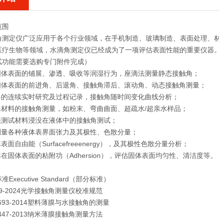
范围
角测定仪
广泛应用于各个行业领域，在手机制造、玻璃制造、表面处理、
医疗生物等领域，
水滴角测定仪
已经成为了一项评估表面性能的重要仪器
试功能需要选购专门附件完成）
在固体表面的铺展、渗透、吸收等润湿行为，座滴法测量静态接触角；
在固体表面的前进角、后退角、接触角滞后、滚动角、动态接触角测量；
材料的连续实时研究及过程记录，接触角随时间变化曲线分析；
特殊材料的接触角测量，如粉末、弯曲曲面、超疏水/超亲水样品；
滴法测试材料浸没在液体中的接触角测试；
法测量各种液体表界面张力及其极性、色散分量；
表面自由能（Surfacefreeenergy），及其极性色散分量分析；
体在固体表面的粘附功（Adhersion），评估固体表面均匀性、清洁度等。
Executive Standard（部分标准）
2099-2024光学接触角测量仪校准规范
30693-2014塑料薄膜与水接触角的测量
30447-2013纳米薄膜接触角测量方法