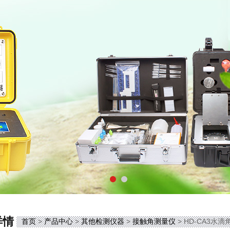
详情
首页
>
产品中心
>
其他检测仪器
>
接触角测量仪
> HD-CA3水