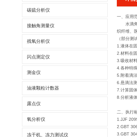
碳硫分析仪
一、应用
水滴
接触角测量仪
织纤维、
（部分测
残氧分析仪
1.液体
2.材料
闪点测定仪
3.吸收
4.各种
测金仪
5.附着
6.悬滴
油液颗粒计数器
7.计算固体
8.分析液
露点仪
二、执行标准
氧分析仪
1.JJF 
2.GBT 
3.GBT 
冻干机、冻力测试仪