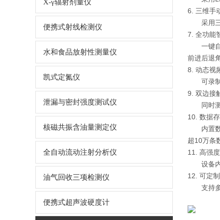
X-γ辐射剂量仪
6. 三维
采用
便携式射线检测仪
7. 全功
一键自
水和食品放射性测量仪
前进后退
8. 动态
凯式定氮仪
可录
9. 双边
泄漏与密封强度测试仪
同时
10. 数
核磁共振含油量测定仪
内置
超10万条
全自动流动注射分析仪
11. 高
设备
12. 可
油气回收三项检测仪
支持多
便携式超声波硬度计