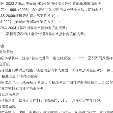
 42694-2023纺织品 表面抗润湿性能的检测和评价 接触角和滚动角法
 D 724-1999（2003）纸的表面可润湿性的标准试验方法（接触角法）
24368-2009(玻璃表面疏水污染物检测)；
5153-2007（油藏岩石润湿性测定方法）；
MD5946-2004（塑料薄膜与水接触角度的测量）；
15989（塑料薄膜和薄板电晕处理薄膜的水接触角度的测量）。
特点
动升降系统
精密传动机构，注液Z轴自动升降，定位精度达0.05 mm，适配不同厚度
对焦系统
高灵敏度辅助对焦功能，快速锁定清晰成像面，确保每次测量前对焦一致
法，精准测量非轴对称液滴
权改进 Young-Laplace 算法，可精准测量非轴对称液滴接触角，
配各类材料表面性能精密检测。
度微量注液系统
动吸注泵，软件定量控制，注液精度0.01 μl，注液稳定重复性好。
显微成像系统
LED冷光源、USB工业相机及连续变倍远心镜头，配合进口机芯，实现低