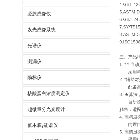
4.GBT
5.ASTM
凝胶成像仪
6.GB/T
7.SY/T
发光成像系统
8.AST
9.ISO
光谱仪
三、产品
测漏仪
1. *全自
采用
酶标仪
2. *辅助
配备
核酸蛋白浓度测定仪
3. ★算
自研授
超微量分光光度计
触角，适
4. 高精
内置自
低本底γ能谱仪
5. 高清
采用