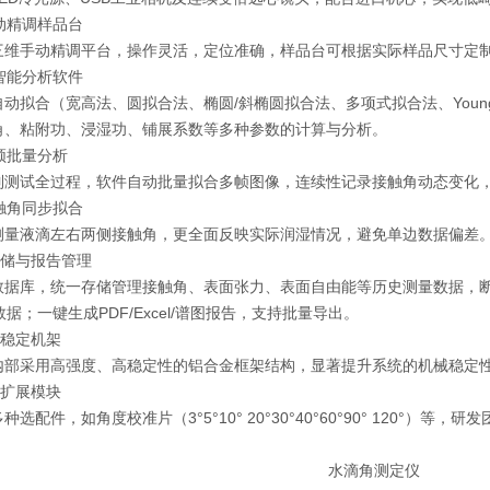
手动精调样品台
三维手动精调平台，操作灵活，定位准确，样品台可根据实际样品尺寸定
能智能分析软件
动拟合（宽高法、圆拟合法、椭圆/斜椭圆拟合法、多项式拟合法、Young-
角、粘附功、浸湿功、铺展系数等多种参数的计算与分析。
视频批量分析
制测试全过程，软件自动批量拟合多帧图像，连续性记录接触角动态变化
接触角同步拟合
测量液滴左右两侧接触角，更全面反映实际润湿情况，避免单边数据偏差
据存储与报告管理
数据库，统一存储管理接触角、表面张力、表面自由能等历史测量数据，
数据；一键生成PDF/Excel/谱图报告，支持批量导出。
强度稳定机架
内部采用高强度、高稳定性的铝合金框架结构，显著提升系统的机械稳定
定制扩展模块
种选配件，如角度校准片（3°5°10° 20°30°40°60°90° 120°）