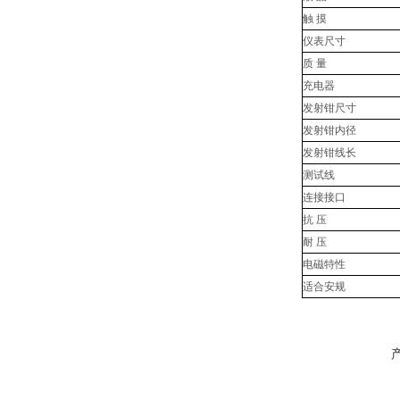
触 摸
仪表尺寸
质 量
充电器
发射钳尺寸
发射钳内径
发射钳线长
测试线
连接接口
抗 压
耐 压
电磁特性
适合安规