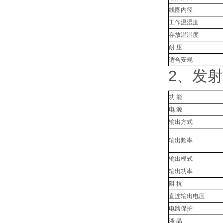
线圈内径
工作温湿度
存放温湿度
耐 压
适合安规
2、发
功 能
电 源
输出方式
输出频率
输出模式
输出功率
阻 抗
直连输出电压
电路保护
液 晶