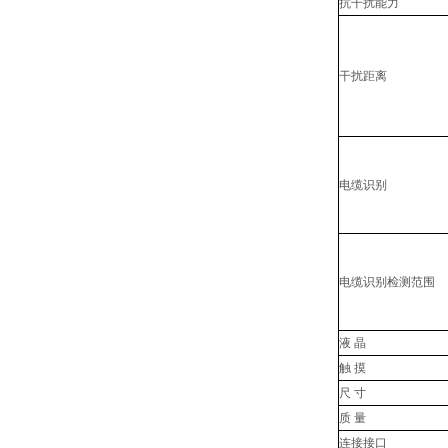
抗干扰能力
干扰距离
电缆识别
电缆识别检测范围
液 晶
触 摸
尺 寸
质 量
连接接口