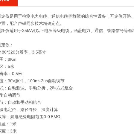
测定仪是用于检测电力电缆、通信电缆等故障的综合性设备，可定位开路
位置，配合声磁同步技术精确定点‌。
测距仪
适用于35kV及以下电压等级电缆，涵盖电力、通信、铁路信号等领
测定仪：
80*320分辨率，3.5英寸
围：8Km
区：5米
辨率：0.5米
：30V脉冲，100ns-2us自动调节
方式：自动测试、手动分析，2种方式组合
平衡自动调节
调节：自动和手动相结合
：漏电定位、路径寻径、深度计算
故障：漏电绝缘电阻范围0-0.5MΩ
误差：1米
深度：3米