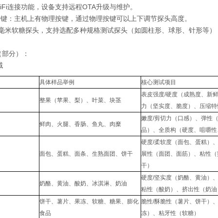
有WiFi连接功能，设备支持远程OTA升级与维护。
体按键：主机上有物理按键，通过物理按键可以上下调节探头高度。
配两毫米软糖探头，支持选配多种规格测试探头（如圆柱形、球形、针形等
（部分）：
域
具体样品举例
核心测试项目
表皮强度/硬度（成熟度、新
整果（苹果、梨）、叶菜、块茎
力（坚实度、脆度）、压缩特
嫩度/剪切力（口感）、弹性
鲜肉、火腿、香肠、鱼丸、肉糜
品）、全质构（硬度、咀嚼性
硬度/柔软度（面包、蛋糕）、
面包、蛋糕、面条、生熟面团、饼干
展性（面团、面筋）、粘性（
干）
硬度/坚实度（奶酪、黄油）、
奶酪、黄油、酸奶、冰淇淋、奶油
粘性（酸奶）、挤出性（奶油
饼干、薯片、果冻、软糖、糖果、膨化
脆性/酥脆性（薯片、饼干）
食品
冻）、粘牙性（软糖）