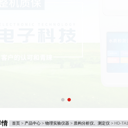
详情
首页
>
产品中心
>
物理实验仪器
>
质构分析仪、测定仪
> HD-T