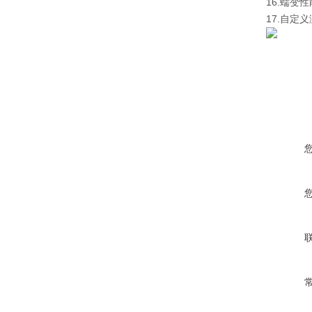
16.蠕变
17.自定