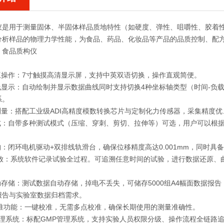
仪
是用于测量固体、半固体样品质地特性（如硬度、弹性、咀嚼性、胶着
分析样品的物理力学性能，为食品、药品、化妆品等产品的品质控制、配
。
食品质构仪
交互操作：7寸触摸高清显示屏，支持中英双语切换，操作直观简便。
线显示：自动绘制并显示数据曲线同时支持切换4种坐标轴类型（时间-负载
系。
度测量：搭配工业级ADI高精度模数转换芯片与定制化力传感器，采集精度
模式：自带多种测试模式（压缩、穿刺、剪切、拉伸等）可选，用户可以根
。
构：闭环电机驱动+双排线轨滑台，确保位移精度高达0.001mm，同时
验回放：系统软件记录试验全过程。可追溯任意时间的试验，进行数据还原
动存储：测试数据自动存储，掉电不丢失，可储存5000组A4幅面数据报
报告与实验室数据归档需求。
载校准功能：一键校准，无需多点校准，确保长期使用的测量准确性。
P管理系统：标配GMP管理系统，支持实验人员权限分级、操作流程全链路