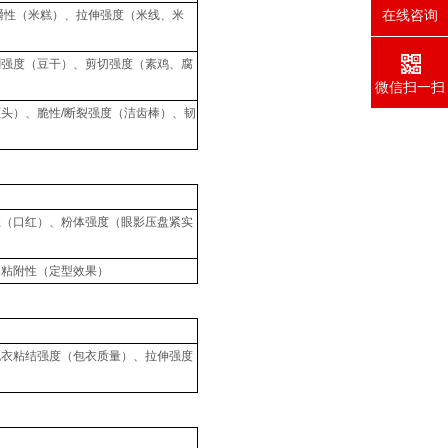
在线咨询
咀嚼性（米糕）、拉伸强度（米线、米
刺强度（豆干）、剪切强度（素鸡、腐
微信扫一扫
）
罐头）、脆性/断裂强度（洁齿棒）、韧
性（口红）、粉体强度（眼影压盘紧实
、粘附性（定型效果）
包衣粘结强度（包衣质量）、拉伸强度