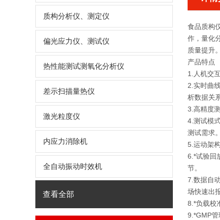
质构分析仪、测定仪
食品质构
作，量化
偏光应力仪、测试仪
质量提升
产品特点
热性能测试测氧化分析仪
1.人机
2.实时曲
差示扫描量热仪
析数据关
3.高精
激光粒度仪
4.测试
测试需求
内应力消除机
5.运动架
6.*试
全自动振动时效机
节。
7.数据自
场快速出
查看全部
8.*负
9.*GM