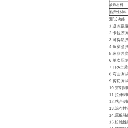
软质材料
粘弹性材料
测试功能
1.凝冻
2.卡拉胶
3.可得然
4.鱼糜凝
5.琼脂强度
6.单次
7.TP
8.弯曲测
9.剪切测
10.穿刺
11.拉伸
12.粘合
13.涂布
14.屈服
15.松弛