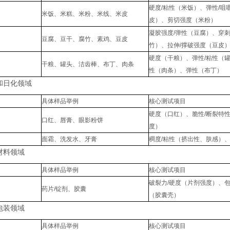
硬度/粘性（米饭）、弹性/
米饭、米糕、米粉、米线、米皮
皮）、剪切强度（米粉）
凝胶强度/弹性（豆腐）、穿
豆腐、豆干、腐竹、素鸡、豆皮
竹）、拉伸/撑破强度（豆皮
硬度（干粮）、弹性/粘性（
干粮、罐头、洁齿棒、布丁、肉条
性（肉条）、弹性（布丁）
品和日化领域
具体样品举例
核心测试项目
硬度（口红）、脆性/断裂特
口红、唇膏、眼影粉饼
度）
面霜、洗发水、牙膏
稠度/粘性（挤出性、肤感）
与材料领域
具体样品举例
核心测试项目
破裂力/硬度（片剂强度）、
药片/锭剂、胶囊
（胶囊壳）
与包装领域
具体样品举例
核心测试项目