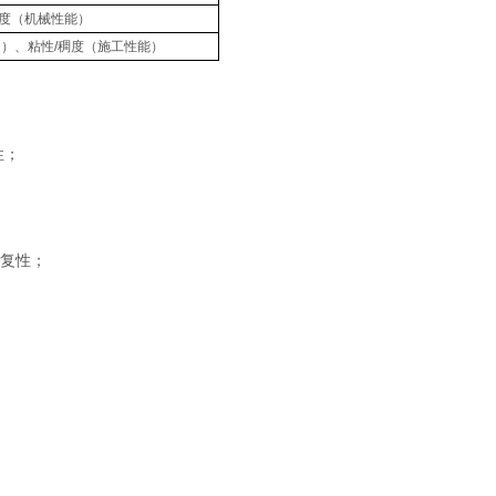
度（机械性能）
为）、粘性/稠度（施工性能）
性；
回复性；