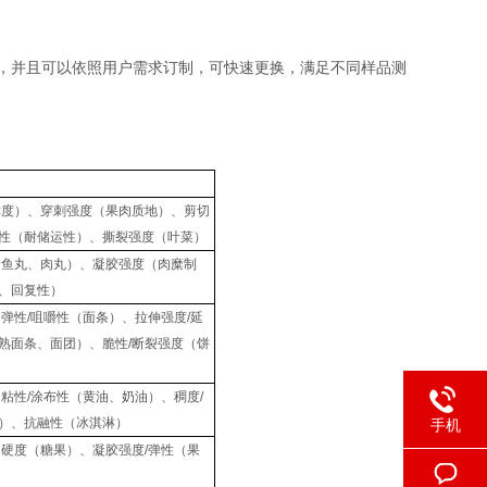
），并且可以依照用户需求订制，可快速更换，满足不同样品测
鲜度）、穿刺强度（果肉质地）、剪切
性（耐储运性）、撕裂强度（叶菜）
（鱼丸、肉丸）、凝胶强度（肉糜制
、回复性）
弹性/咀嚼性（面条）、拉伸强度/延
熟面条、面团）、脆性/断裂强度（饼
粘性/涂布性（黄油、奶油）、稠度/
）、抗融性（冰淇淋）
手机
、硬度（糖果）、凝胶强度/弹性（果