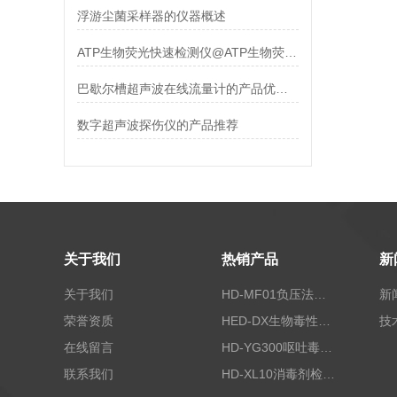
浮游尘菌采样器的仪器概述
ATP生物荧光快速检测仪@ATP生物荧光快速检测仪产品介绍
巴歇尔槽超声波在线流量计的产品优势介绍
​数字超声波探伤仪的产品推荐
关于我们
热销产品
新
关于我们
HD-MF01负压法密封性测试仪
新
荣誉资质
HED-DX生物毒性测定仪
技
在线留言
HD-YG300呕吐毒素快速检测仪
联系我们
HD-XL10消毒剂检测仪