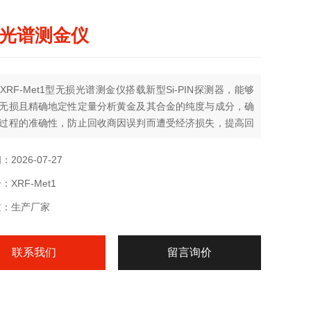
光谱测金仪
XRF-Met1型无损光谱测金仪搭载新型Si-PIN探测器，能够
无损且精确地定性定量分析黄金及其合金的纯度与成分，确
过程的准确性，防止回收商因误判而遭受经济损失，提高回
的效率和盈利能力。
2026-07-27
XRF-Met1
质：生产厂家
联系我们
留言询价