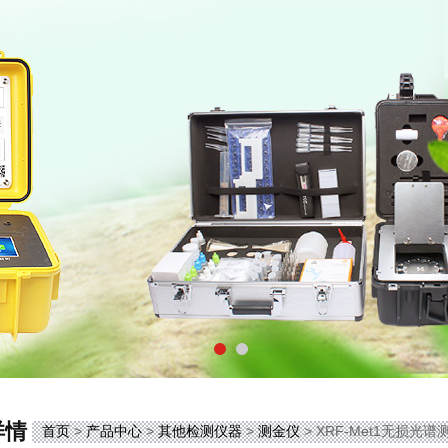
详情
首页
>
产品中心
>
其他检测仪器
>
测金仪
> XRF-Met1无损光谱