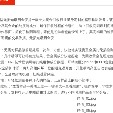
：
1型
无损光谱测金仪
是一款专为黄金回收行业量身定制的精密检测设备，该产
金及其合金的纯度与成分，确保回收过程的准确性，防止回收商因误判而
操作界面，简化了检测流程，即使是初学者也能快速上手。其高精度的检
了透明的交易依据。
无损光谱测金仪
：
检测：无需对样品做前期处理，简单、方便、快捷地实现贵重金属的无损检
快速：几十秒即可获得稳定结果，贵金属成分快速鉴定，为回收黄金兑现定
检测：XRF技术提供可靠的纯度和成分数据，可精确区分99.99和99.9含
方位安全防护体系：黄灯高频闪烁，提醒避免误开盖；开盖瞬间高压自动切
户；全金属封闭机箱，杜绝泄露风险。
灵活性：可轻松测量各种形态的样品，以及样品上的细小部件；
测试按钮：“放置样品—关闭上盖—一键测试—查看结果"，操作简单，非技
图谱分析：支持打开历史图谱和对比图谱，进行不同时期样品图谱的分析。