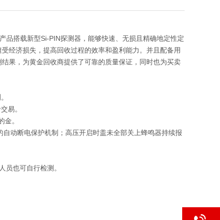
品搭载新型Si-PIN探测器，能够快速、无损且精确地定性定
遭受经济损失，提高回收过程的效率和盈利能力。并且配备用
测结果，为黄金回收商提供了可靠的质量保证，同时也为买卖
测。
价交易。
量的金。
断的自动断电保护机制；高压开启时盖未全部关上蜂鸣器持续报
术人员也可自行检测。