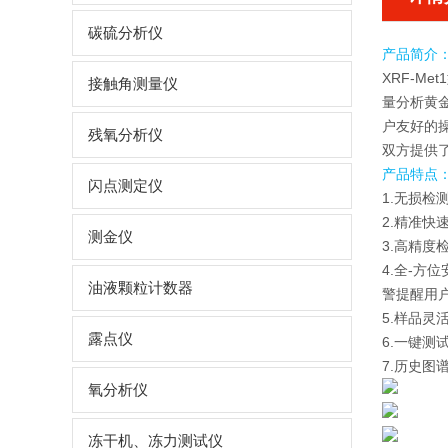
碳硫分析仪
产品简介
XRF-Met
接触角测量仪
量分析黄
户友好的
残氧分析仪
双方提供
产品特点
闪点测定仪
1.无损
2.精准
测金仪
3.高精度
4.全-
油液颗粒计数器
警提醒用
5.样品
露点仪
6.一键
7.历史
氧分析仪
冻干机、冻力测试仪