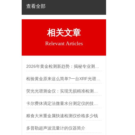
查看全部
相关文章
Relevant Articles
2026年黄金检测新趋势：揭秘专业测金仪背后的科技力量
检验黄金原来这么简单?一台XRF光谱测金仪搞定！【谱界】
荧光光谱测金仪：实现无损精准检测，一测便知【谱界】
卡尔费休滴定法微量水分测定仪的技术优势「霍尔德仪器推荐」
粮食大米重金属快速检测仪价格多少钱
多普勒超声波流量计的仪器简介