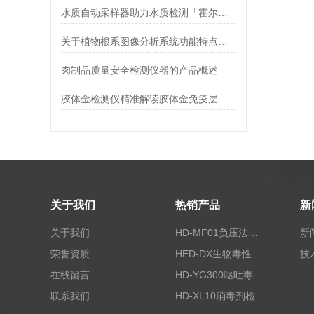
水质自动采样器助力水质检测「霍尔德仪器推荐」
关于植物根系图像分析系统功能特点【新款 现货直发】
肉制品质量安全检测仪器的产品概述
胶体金检测仪精准解读胶体金免疫层析分析仪的得力助手【霍尔德】
关于我们
热销产品
新
关于我们
HD-MF01负压法密封性测试仪
新
荣誉资质
HED-DX生物毒性测定仪
技
在线留言
HD-YG300呕吐毒素快速检测仪
联系我们
HD-XL10消毒剂检测仪