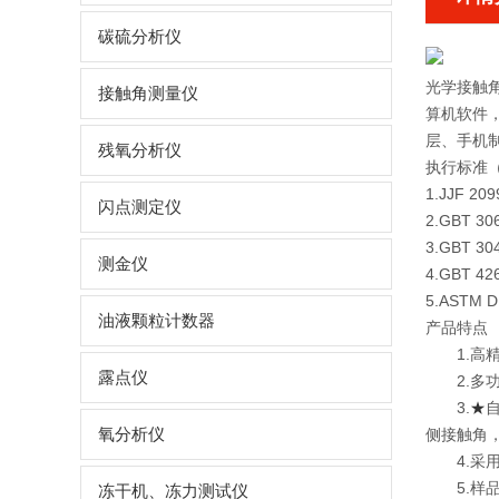
碳硫分析仪
光学接触
接触角测量仪
算机软件
层、手机
残氧分析仪
执行标准
1.JJF 209
闪点测定仪
2.GBT 
3.GBT 
测金仪
4.GBT
5.AST
油液颗粒计数器
产品特点
1.
露点仪
2.
3.
★
氧分析仪
侧接触角
4.
5.
冻干机、冻力测试仪