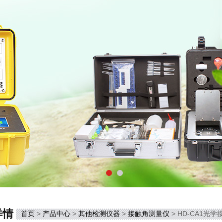
详情
首页
>
产品中心
>
其他检测仪器
>
接触角测量仪
> HD-CA1光