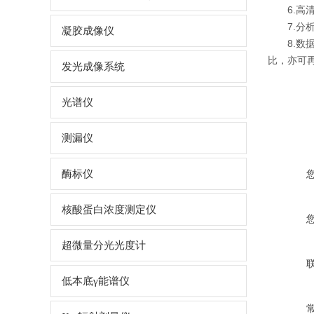
6.
7.
凝胶成像仪
8.
比，亦可
发光成像系统
光谱仪
测漏仪
酶标仪
核酸蛋白浓度测定仪
超微量分光光度计
低本底γ能谱仪