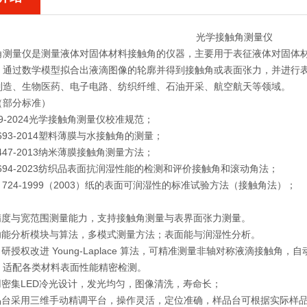
角测量仪
是测量液体对固体材料接触角的仪器，主要用于表征液体对固体
，通过数学模型拟合出液滴图像的轮廓并得到接触角或表面张力，并进行
制造、生物医药、电子电路、纺织纤维、石油开采、航空航天等领域。
（部分标准）
9-2024
光学接触角测量仪
校准规范；
30693-2014塑料薄膜与水接触角的测量；
30447-2013纳米薄膜接触角测量方法；
 42694-2023纺织品表面抗润湿性能的检测和评价接触角和滚动角法；
M D 724-1999（2003）纸的表面可润湿性的标准试验方法（接触角法）；
高精度与宽范围测量能力，支持接触角测量与表界面张力测量。
多功能分析模块与算法，多模式测量方法；表面能与润湿性分析。
自研授权改进 Young-Laplace 算法，可精准测量非轴对称液滴接触
，适配各类材料表面性能精密检测。
采用密集LED冷光设计，发光均匀，图像清洗，寿命长；
样品台采用三维手动精调平台，操作灵活，定位准确，样品台可根据实际样