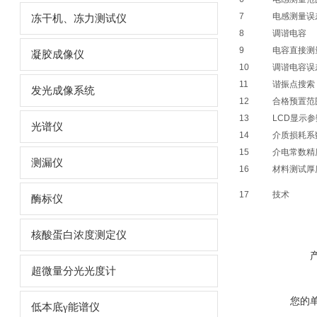
7
电感测量误
冻干机、冻力测试仪
8
调谐电容
9
电容直接测
凝胶成像仪
10
调谐电容误
11
谐振点搜索
发光成像系统
12
合格预置范
13
LCD显示参
光谱仪
14
介质损耗系
15
介电常数精
测漏仪
16
材料测试厚
17
技术
酶标仪
核酸蛋白浓度测定仪
超微量分光光度计
您的
低本底γ能谱仪