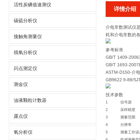
活性炭碘值速测仪
详情介绍
碳硫分析仪
介电常数测试仪
耗和介电常数的
接触角测量仪
参考标准
残氧分析仪
GB/T 1409
GB/T 1693
闪点测定仪
ASTM-D150-
GB9622.9-8
测金仪
技术参数
油液颗粒计数器
1
信号源
2
采样精度
露点仪
3
测量范围
4
分辨率
氧分析仪
5
测量工作误
6
电感测量范