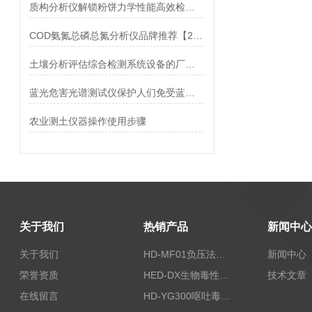
质构分析仪解锁粉饼力学性能高效检测方案 霍尔德电子
COD氨氮总磷总氮分析仪品牌推荐【2022新款】
土壤分析评估综合检测系统设备的厂家推荐
蓝光危害光谱测试仪保护人们免受蓝光伤害
​农业测土仪器操作使用步骤
关于我们
热销产品
新闻中心
关于我们
HD-MF01负压法密封性测试仪
新闻中心
荣誉资质
HED-DX生物毒性测定仪
技术文章
在线留言
HD-YG300呕吐毒素快速检测仪