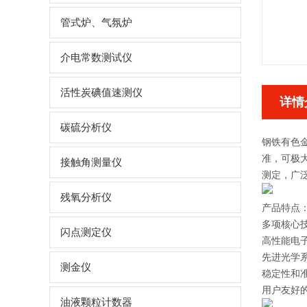
管式炉、气氛炉
介电常数测试仪
活性炭碘值速测仪
详情
碳硫分析仪
钢铁有色
准，可极
接触角测量仪
测定，广
残氧分析仪
产品特点
多项核心
闪点测定仪
高性能电
先进光学
测金仪
稳定性和
用户友好
油液颗粒计数器