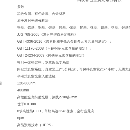
参数
黑色金属、有色金属、合金材料
原子发射光谱分析法
铁基、铝基、铜基、锌基、镁基、锡基、铅基、钛基、镍基、钴基、银基
JJG 768-2005《发射光谱仪检定规程》
GBT 4336-2016《碳素钢和中低合金钢多元素含量的测定》；
GBT 11170-2008《不锈钢多元素含量的测定》；
GBT 24234-2009《铸铁多元素含量的测定》
帕邢—龙格架构，罗兰圆光学系统
间歇式真空系统，真空泵工作5分钟/次，可保持真空状态>4小时，无需充
半潜式真空光室入射透镜
围
120-800nm
400mm
高性能全息衍射光栅，刻线2700条/mm
优于0.01nm
8块高性能CCD，单块高达3648像素，全行业最高
8μm
高能预燃技术（HEPS）