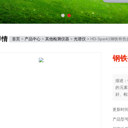
详情
首页
>
产品中心
>
其他检测仪器
>
光谱仪
> HD-Spark1钢铁
钢铁
描述：
的元素
好、检
更新时间：
产品型号：