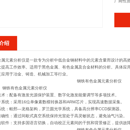
厂商性
介绍
金属元素分析仪
是一款专为分析中低合金钢材料中的元素含量而设计的高
大提高工作效率。适用于黑色金属、有色金属及合金材料的分析。具体应
泛应用于冶金、铸造、机械加工等行业。
：
钢铁有色金属元素分析仪
技术：配备有激发光源保护装置、数字化激发能量调节等多项技术。
子系统：采用16位单像素数模转换器和ARM芯片，实现高速数据采集。
系统：帕邢—龙格架构，罗兰圆光学系统，具备高分辨率CCD探测器。
准确性：通过间歇式真空系统保持光室处于高灵敏状态，避免油气污染。
的软件：支持多国语言切换，自动校正元素间的干扰和背景修正，提供故