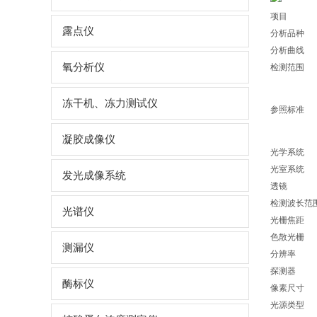
项目
露点仪
分析品种
分析曲线
氧分析仪
检测范围
冻干机、冻力测试仪
参照标准
凝胶成像仪
光学系统
光室系统
发光成像系统
透镜
检测波长范
光谱仪
光栅焦距
色散光栅
测漏仪
分辨率
探测器
酶标仪
像素尺寸
光源类型