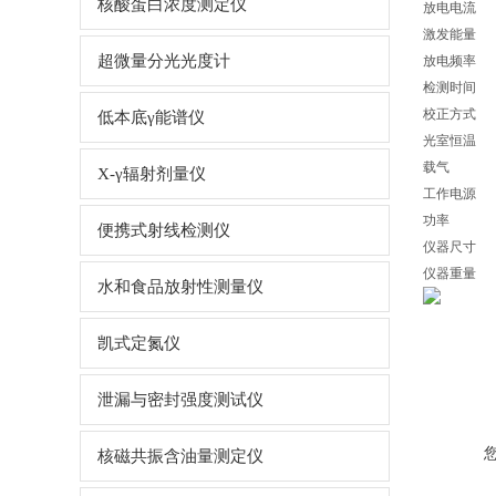
核酸蛋白浓度测定仪
放电电流
激发能量
超微量分光光度计
放电频率
检测时间
校正方式
低本底γ能谱仪
光室恒温
载气
X-γ辐射剂量仪
工作电源
功率
便携式射线检测仪
仪器尺寸
仪器重量
水和食品放射性测量仪
凯式定氮仪
泄漏与密封强度测试仪
核磁共振含油量测定仪