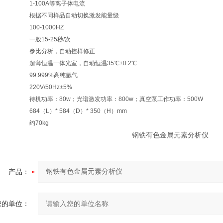
1-100A等离子体电流
根据不同样品自动切换激发能量级
100-1000HZ
一般15-25秒/次
参比分析，自动控样修正
超薄恒温一体光室，自动恒温35℃±0.2℃
99.999%高纯氩气
220V/50Hz±5%
待机功率：80w；光谱激发功率：800w；真空泵工作功率：500W
684（L）* 584（D）* 350（H）mm
约70kg
产品：
您的单位：