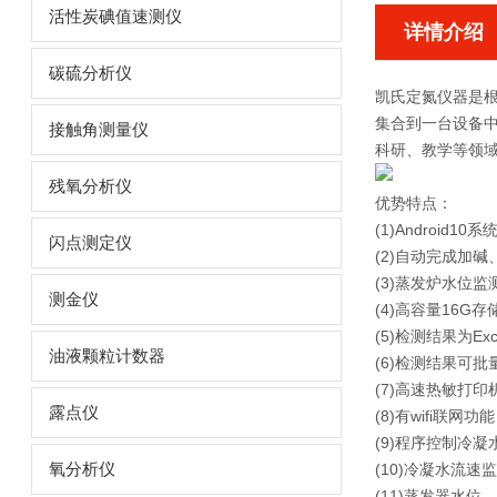
活性炭碘值速测仪
详情介绍
碳硫分析仪
凯氏定氮仪器
是
集合到一台设备
接触角测量仪
科研、教学等领
残氧分析仪
优势特点：
(1)Android1
闪点测定仪
(2)自动完成加
(3)蒸发炉水位
测金仪
(4)高容量16G
(5)检测结果为E
油液颗粒计数器
(6)检测结果可
(7)高速热敏打
露点仪
(8)有wifi联
(9)程序控制冷
氧分析仪
(10)冷凝水流
(11)蒸发器水