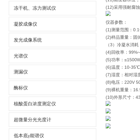
(12)采用强耐腐
冻干机、冻力测试仪
仪器参数：
凝胶成像仪
(1)测量范围：0.1
(2)样品重量：固体≤
发光成像系统
（3）冷凝水消耗：1
(4)回收率：99%~
光谱仪
(5)功率：≤1500
(6)温度：10-35℃
测漏仪
(7)湿度：相对湿
(8)电压：220V 5
酶标仪
(9)裸机重量：16.
(10)外形尺寸：4
核酸蛋白浓度测定仪
超微量分光光度计
低本底γ能谱仪