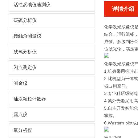
活性炭碘值速测仪
详情介绍
碳硫分析仪
化学发光成像仪
结合，运行流畅，
接触角测量仪
成像。多级制冷C
位滤光轮，满足
残氧分析仪
化学发光成像仪
闪点测定仪
1.机身采用抗冲
2.此机型为一体
测金仪
器占用空间。
3.专业科研级制
油液颗粒计数器
4.紫外光源采用
5.自主开发智能
露点仪
掌握。
6.Wester
氧分析仪
应用领域