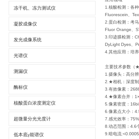
1.核酸检测：各种荧光染
冻干机、冻力测试仪
Fluorescein、T
2.蛋白检测：考马斯亮蓝
凝胶成像仪
Fluor Orange
3.印迹膜检测：Chem
发光成像系统
DyLight Dyes、P
4.其他应用：培
光谱仪
主要技术参数（
测漏仪
1.摄像头：高分
2.★相机：深度
酶标仪
3.有效像素：2688
4.★像素合并：1×1
核酸蛋白浓度测定仪
5.像素密度：16bi
6.像素点大小：4.5
超微量分光光度计
7.感光效率：75
8.动态范围：4.
9.暗电流:<0.0005 e
低本底γ能谱仪