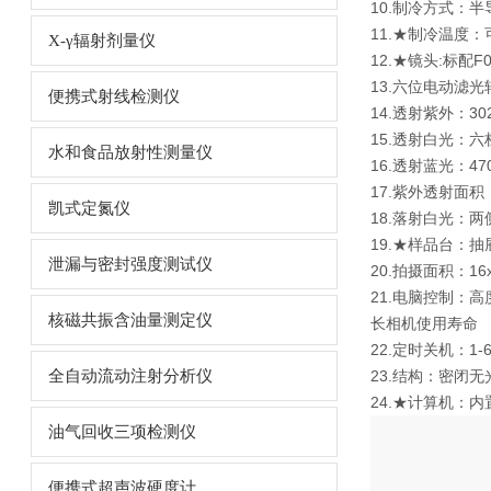
10.制冷方式：
11.★制冷温度
X-γ辐射剂量仪
12.★镜头:标配
13.六位电动滤光轮
便携式射线检测仪
14.透射紫外：
15.透射白光：
水和食品放射性测量仪
16.透射蓝光：4
17.紫外透射面积
凯式定氮仪
18.落射白光：两
19.★样品台：
泄漏与密封强度测试仪
20.拍摄面积：16
21.电脑控制：
核磁共振含油量测定仪
长相机使用寿命
22.定时关机：
全自动流动注射分析仪
23.结构：密闭
24.★计算机：
油气回收三项检测仪
便携式超声波硬度计