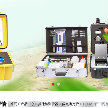
详情
首页
>
产品中心
>
其他检测仪器
>
闪点测定仪
> HD-KS2闭口闪