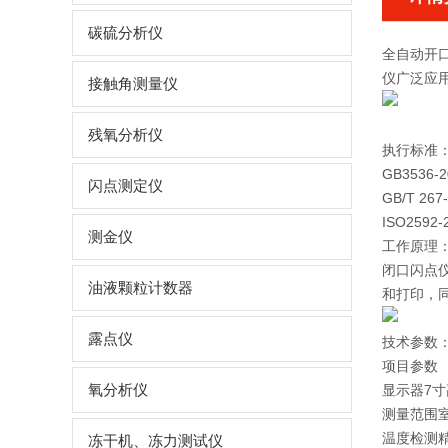
碳硫分析仪
全自动开
仪
广泛应
接触角测量仪
残氧分析仪
执行标准
GB3536-
闪点测定仪
GB/T 267
ISO2592-
测金仪
工作原理
闭口闪点
油液颗粒计数器
和打印，
露点仪
技术参数
项目参数
氧分析仪
显示器7寸
测量范围室
温度检测精
冻干机、冻力测试仪