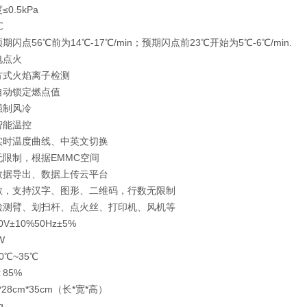
0.5kPa
℃
闪点56℃前为14℃-17℃/min；预期闪点前23℃开始为5℃-6℃/min.
电点火
方式火焰离子检测
自动锁定燃点值
强制风冷
智能温控
实时温度曲线、中英文切换
限制，根据EMMC空间
数据导出、数据上传云平台
敏，支持汉字、图形、二维码，行数无限制
检测臂、划扫杆、点火丝、打印机、风机等
V±10%50Hz±5%
W
0℃~35℃
85%
*28cm*35cm（长*宽*高）
g