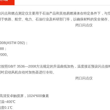
口闪点和燃点测定仪主要用于石油产品和其他易燃液体在特定条件下，与
用于铁路、航空、电力、石油行业及科研部门等，以确保材料的安全储存
：
2008(ASTM D92)；
-88；
2000。
：
仪
按照GB/T 3536—2008方法规定的升温曲线加热，温度接近预设
同时启动风机自动对加热器进行冷却。
：
高清安卓触摸屏，1024*600像素
温~400℃
度0.1℃