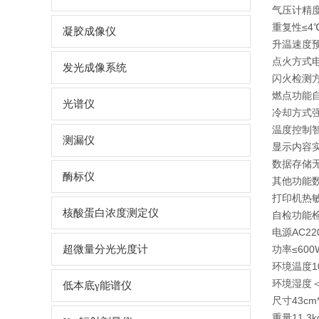
气压计精度≤
重复性≤4
凝胶成像仪
升温速度预期
点火方式
发光成像系统
闪火检测
燃点功能
光谱仪
冷却方式
温度控制
测漏仪
显示内容
数据存储无
酶标仪
其他功能
打印机热
核酸蛋白浓度测定仪
自检功能
电源AC220
超微量分光光度计
功率≤600
环境温度1
环境湿度＜
低本底γ能谱仪
尺寸43cm
重量11.3k