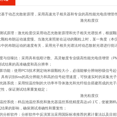
仪
基于动态光散射原理，采用高速光子相关器和专业的高性能光电倍增管
：
的测试原理：
激光粒度仪
采用动态光散射原理和光子相关光谱技术，根据颗
大颗粒布朗运动速度慢。当激光束照射在运动的颗粒上时，某一角度（本仪
中的布朗运动的速度有关，采用光子相关光谱法对动态散射光谱进行统计及相关运
敏度与信噪比：采用具有低暗计数、高灵敏度专业级高性能光电倍增管（P
测试结果的高准确度和高分辨率；
运算功能：使用PCS技术测定纳米级颗粒大小，必须能够分辨纳秒级信号起
，具有识别6ns的高分辨能力和高的信号处理速度，可快速实时的采集光
的光路系统：采用恒温控制的大功率半导体激光和光纤组合搭建而成的光
定性，保证测试结果重复稳定；
度温控系统：样品池温控系统和激光器温控系统精度高达±0.1℃，使被测
试结果的影响，确保测试准确性和重复性；
的分析软件：分析软件中反演算法采用国际标准推荐的累计量法以及目前比较