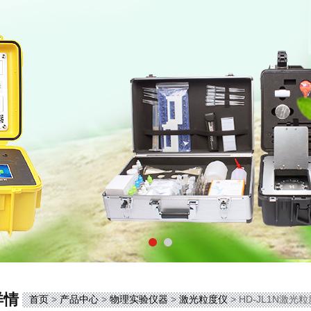
详情
首页
>
产品中心
>
物理实验仪器
>
激光粒度仪
> HD-JL1N激光