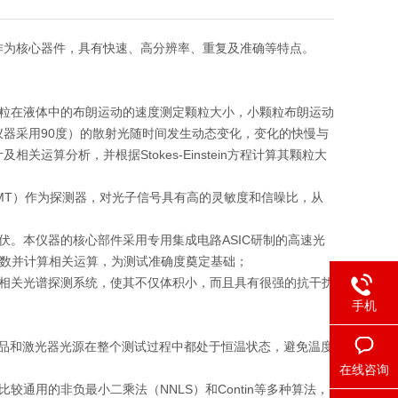
作为核心器件，具有快速、高分辨率、重复及准确等特点。
粒在液体中的布朗运动的速度测定颗粒大小，小颗粒布朗运动
器采用90度）的散射光随时间发生动态变化，变化的快慢与
算分析，并根据Stokes-Einstein方程计算其颗粒大
MT）作为探测器，对光子信号具有高的灵敏度和信噪比，从
伏。本仪器的核心部件采用专用集成电路ASIC研制的高速光
子数并计算相关运算，为测试准确度奠定基础；
子相关光谱探测系统，使其不仅体积小，而且具有很强的抗干扰
手机
样品和激光器光源在整个测试过程中都处于恒温状态，避免温度
在线咨询
通用的非负最小二乘法（NNLS）和Contin等多种算法，