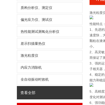
质构分析仪、测定仪
激光粒度
偏光应力仪、测试仪
性能特点
1、先进
热性能测试测氧化分析仪
速度快，
颗粒在液体
差示扫描量热仪
小。
2、高灵
激光粒度仪
而保证了
3、强的
内应力消除机
子相关器
4、稳定
全自动振动时效机
能力和稳
5、高精
查看全部
变化对测
6、强功能