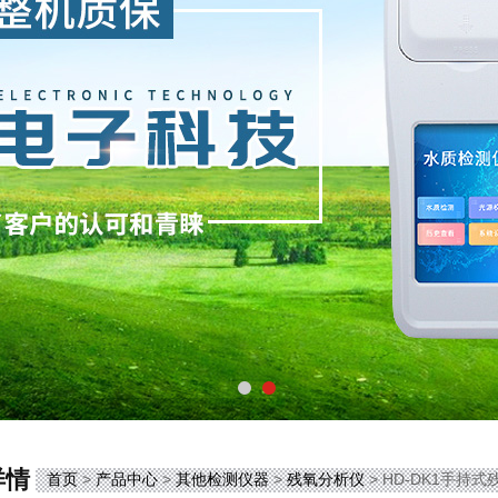
详情
首页
>
产品中心
>
其他检测仪器
>
残氧分析仪
> HD-DK1手持式