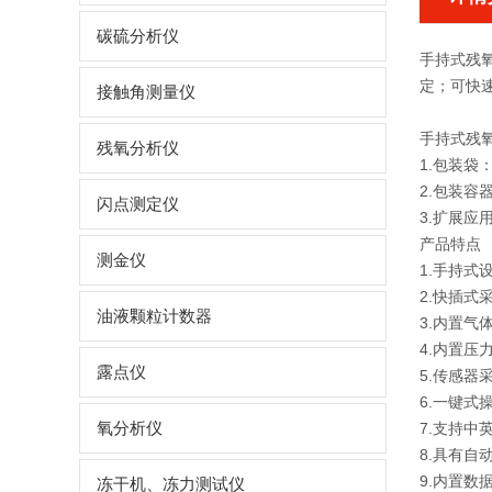
碳硫分析仪
手持式残
定；可快
接触角测量仪
手持式残
残氧分析仪
1.包装
2.包装
闪点测定仪
3.扩展应
产品特点
测金仪
1.手持
2.快插式
油液颗粒计数器
3.内置
4.内置
露点仪
5.传感
6.一键
氧分析仪
7.支持中
8.具有
9.内置数
冻干机、冻力测试仪