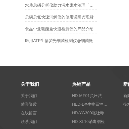
水质总磷分析仪助力污水废水治理「霍尔德仪器推荐」
总磷总氮快速消解仪的使用说明@现货
食品中亚硝酸盐快速检测仪的产品介绍
医用ATP生物荧光细菌检测仪@细菌微生物检测仪【新款】
关于我们
热销产品
新
关于我们
HD-MF01负压法密封性测试仪
新
荣誉资质
HED-DX生物毒性测定仪
技
在线留言
HD-YG300呕吐毒素快速检测仪
联系我们
HD-XL10消毒剂检测仪