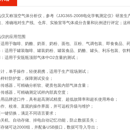
氧仪
又称顶空气体分析仪，参考《JJG365-2008电化学氧测定仪》研
速、准确地对生产线、仓库、实验室等气体成分含量和比例进行评定；这
氧仪
的应用范围
袋：适用于咖啡、奶酪、奶茶、奶粉、面包、豆粉、气调包装、即食食品、
容器：适用于罐装咖啡、罐装奶粉、罐装食品、奶酪、罐头、利乐包装、饮
用：适用于安瓿瓶顶部气体中O2含量的测试；
式设计，单手操作，轻便易携，适用于生产现场测试；
采样针防护套，保障测试安全；
气体传感器，可精确分析软、硬质包装内部气体含量；
压力传感器，可精确测定试样内部真空度；
器采用品牌进口件，具有超高测试精度、超低故障率和超长使用寿命；
式操作、校准、直观的操作界面，并可远程升级与维护；
英一键切换，满足不同语言要求；
自动关机、自动存储、掉电自动记忆功能，防止数据丢失；
据存储可达2000组，并配备USB接口，数据可导入导出；