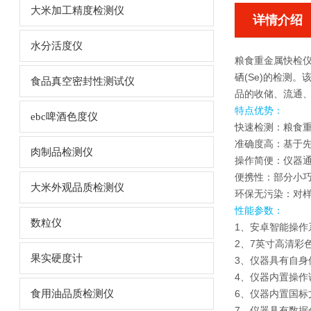
大米加工精度检测仪
详情介绍
水分活度仪
粮食重金属快检
硒(Se)的检测
食品真空密封性测试仪
品的收储、流通
特点优势：
ebc啤酒色度仪
快速检测：
粮食
准确度高：基于
肉制品检测仪
操作简便：仪器
便携性：部分小
大米外观品质检测仪
环保无污染：对
性能参数：
数粒仪
1、安卓智能操作
2、7英寸高清彩
果实硬度计
3、仪器具有自
4、仪器内置操作
食用油品质检测仪
6、仪器内置国标
7、仪器具有数