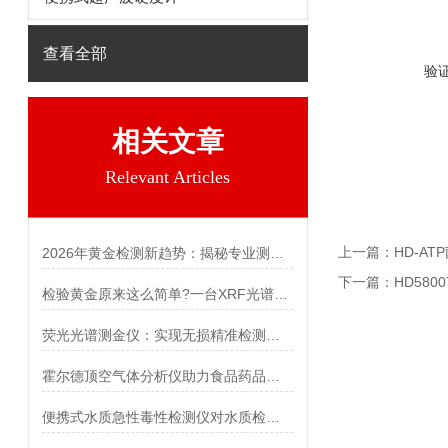
查看全部
验
相关文章
Relevant Articles
上一篇：
HD-A
2026年黄金检测新趋势：揭秘专业测金仪背后的科技力量
下一篇：
HD58
检验黄金原来这么简单?一台XRF光谱测金仪搞定！【谱界】
荧光光谱测金仪：实现无损精准检测，一测便知【谱界】
霍尔德顶空气体分析仪助力食品药品包装行业
便携式水质急性毒性检测仪对水质检测的用途说明