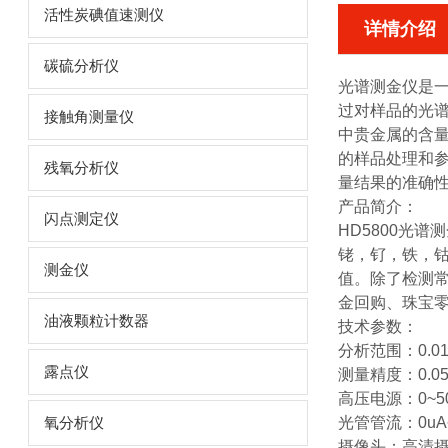
活性炭碘值速测仪
详情介绍
碳硫分析仪
光谱测金仪
是
过对样品的光
接触角测量仪
中贵金属的含
的样品处理和
残氧分析仪
量结果的准确
产品简介：
闪点测定仪
HD5800
光谱测
铑，钌，铁，钴
测金仪
值。除了检测常
金回购、珠宝
油液颗粒计数器
技术参数：
分析范围：0.01%
露点仪
测量精度：0.0
高压电源：0~5
光管管流：0uA~
氧分析仪
摄像头：高清