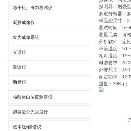
探测器：增强
冻干机、冻力测试仪
多道分析器：
样品腔尺寸：310*
凝胶成像仪
测试时间：5~6
测量元素：可检
发光成像系统
分析软件：定
环境温度：5℃~
光谱仪
相对湿度：15%
电源要求：AC
测漏仪
外部尺寸：450 *
额定功率：120
酶标仪
重量：36Kg；
核酸蛋白浓度测定仪
超微量分光光度计
低本底γ能谱仪