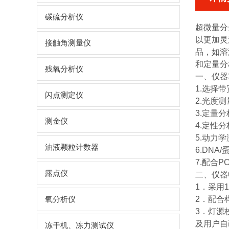
碳硫分析仪
超微量分
以更加灵
接触角测量仪
品，如溶
和定量分
残氧分析仪
一、仪器
1.选择
闪点测定仪
2.光度
3.定量
测金仪
4.定性
5.动力
油液颗粒计数器
6.DN
7.配合
露点仪
二、仪器
1．采用
2．配合
氧分析仪
3．灯源
及用户自
冻干机、冻力测试仪