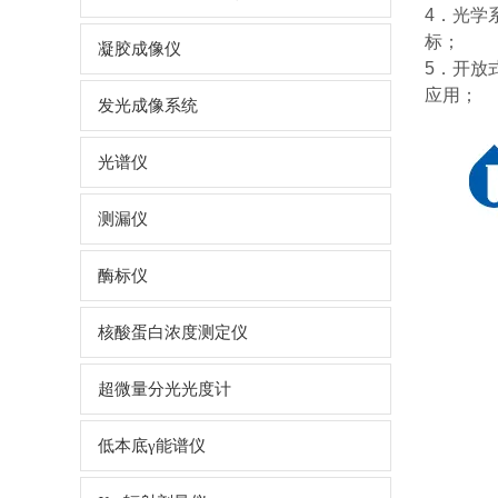
4．光学
标；
凝胶成像仪
5．开放
应用；
发光成像系统
光谱仪
测漏仪
酶标仪
核酸蛋白浓度测定仪
超微量分光光度计
低本底γ能谱仪