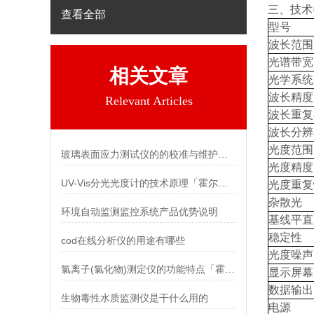
三、技术
查看全部
型号
波长范围
光谱带宽
相关文章
光学系统
波长精度
Relevant Articles
波长重复
波长分辨
光度范围
玻璃表面应力测试仪的的校准与维护指南
光度精度
UV-Vis分光光度计的技术原理「霍尔德」
光度重复
杂散光
环境自动监测监控系统产品优势说明
基线平直
稳定性
cod在线分析仪的用途有哪些
光度噪声
氯离子(氯化物)测定仪的功能特点「霍尔德仪器推荐」
显示屏幕
数据输出
生物毒性水质监测仪是干什么用的
电源