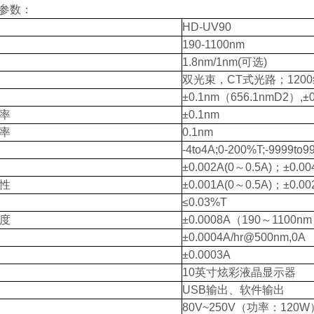
参数：
HD-UV90
190-1100nm
1.8nm/1nm(可选)
双光束，CT式光路；120
±0.1nm（656.1nmD2）,±
率
±0.1nm
率
0.1nm
-4to4A;0-200%T;-9999to9
±0.002A(0～0.5A)；±0.0
性
±0.001A(0～0.5A)；±0.0
≤0.03%T
度
±0.0008A（190～1100n
±0.0004A/hr@500nm,0A
±0.0003A
10英寸炫彩液晶显示器
USB输出、软件输出
80V~250V（功率：120W