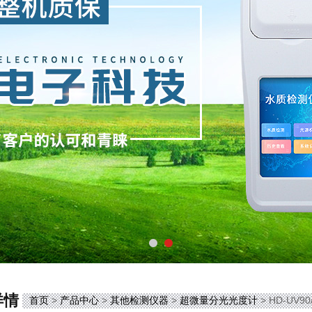
详情
首页
>
产品中心
>
其他检测仪器
>
超微量分光光度计
> HD-UV