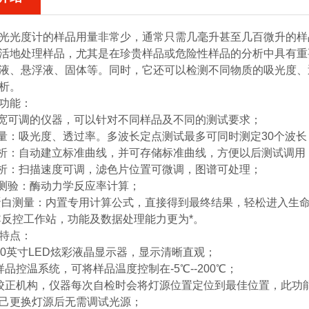
光光度计
的样品用量非常少，通常只需几毫升甚至几百微升的样
活地处理样品，尤其是在珍贵样品或危险性样品的分析中具有重
液、悬浮液、固体等。同时，它还可以检测不同物质的吸光度、
析。
功能：
带宽可调的仪器，可以针对不同样品及不同的测试要求；
测量：吸光度、透过率。多波长定点测试最多可同时测定30个波长
分析：自动建立标准曲线，并可存储标准曲线，方便以后测试调用
分析：扫描速度可调，滤色片位置可微调，图谱可处理；
学测验：酶动力学反应率计算；
A/蛋白测量：内置专用计算公式，直接得到最终结果，轻松进入生
PC反控工作站，功能及数据处理能力更为*。
特点：
10英寸LED炫彩液晶显示器，显示清晰直观；
样品控温系统，可将样品温度控制在-5℃--200℃；
校正机构，仪器每次自检时会将灯源位置定位到最佳位置，此功
己更换灯源后无需调试光源；