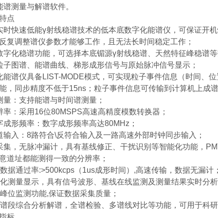
能谱测量与解谱软件。
特点
实时快速低能γ射线稳谱技术的低本底数字化能谱仪，可保证开
反复调整谱仪参数才能够工作，且无法长时间稳定工作；
数字化稳谱功能，可选择本底镅源γ射线稳谱、天然特征峰稳谱
粒子图谱、能谱曲线、梯形成形信号与原始脉冲信号显示；
化能谱仪具备LIST-MODE模式，可实现粒子事件信息（时间
能，同步精度不低于15ns；粒子事件信息可传输到计算机上成
测量：支持能谱与时间谱测量；
辨率：采用16位80MSPS高速高精度模数转换器；
字成形频率：数字成形频率高达80MHz；
道输入：8路符合\反符合输入及一路高速外部时钟同步输入；
采集，无脉冲漏计，具有基线修正、干扰识别等智能化功能，PM
意道址都能测得一致的分辨率；
数据通过率:>500kcps（1us成形时间）,高速传输，数据无漏计
视化测量显示，具有信号波形、基线在线监测及测量结果实时分
有峰位监测功能,保证数据采集质量；
征谱段综合分析解谱，全谱检验、多谱线对比等功能，可用于科
指标