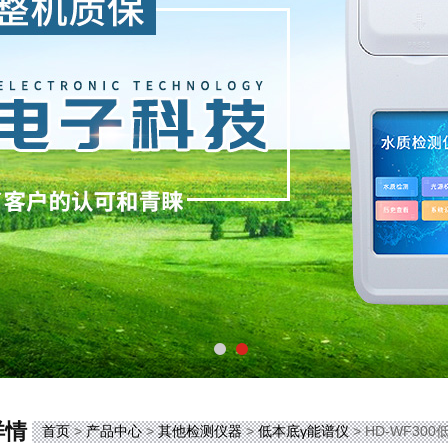
详情
首页
>
产品中心
>
其他检测仪器
>
低本底γ能谱仪
> HD-WF30