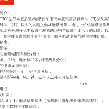
简介：
300型
低本底多道γ能谱仪
采用低本底铅室及低钾NaI(Tl)
对NaI（Tl）探头的高精度伽马能谱测量，通过上位机能谱测
实现对检测样品中放射性核素的识别与放射性比活度的测量。
低
、高性能桌面式数字化能谱仪、伽马能谱测量与解谱软件组成。
精度。
领域
性核素γ能谱测量分析；
壤、生物、地质样品等γ能谱测量分析；
的快速无损检测；
样品镭(铀)、钍、钾含量分析；
要求配备铀、铯、钴、碘等人工核素分析软件。
组成
底铅室；
底NaI（Tl）伽马辐射探头（探测器可选配溴化镧或高纯锗）；
能桌面式数字化能谱仪；