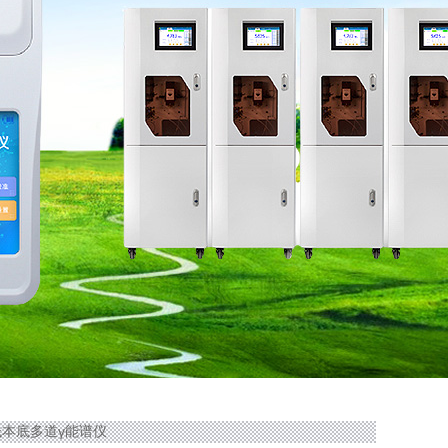
0低本底多道γ能谱仪