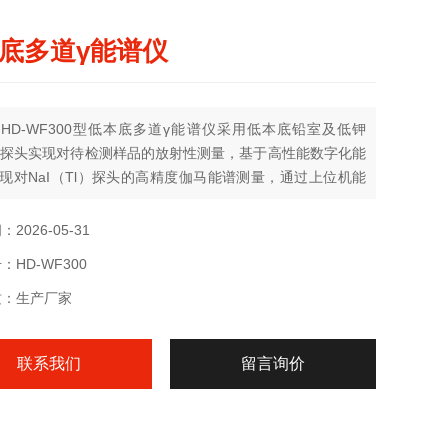
底多道γ能谱仪
HD-WF300型低本底多道γ能谱仪采用低本底铅室及低钾
(Tl)探头实现对待检测样品的放射性测量，基于高性能数字化能
现对NaI（Tl）探头的高精度伽马能谱测量，通过上位机能
与分析软件实现对能谱的采集、存储、处理与解谱分析，最
对检测样品中放射性核素的识别与放射性比活度的测量。
2026-05-31
：HD-WF300
质：生产厂家
联系我们
留言询价