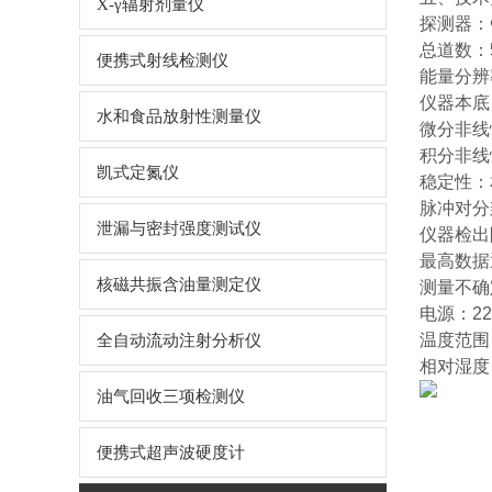
X-γ辐射剂量仪
探测器：Φ
总道数：5
便携式射线检测仪
能量分辨率
仪器本底：≤
水和食品放射性测量仪
微分非线性
积分非线性
凯式定氮仪
稳定性：相
脉冲对分
泄漏与密封强度测试仪
仪器检出限：
最高数据通
核磁共振含油量测定仪
测量不确定
电源：220
温度范围：
全自动流动注射分析仪
相对湿度
油气回收三项检测仪
便携式超声波硬度计