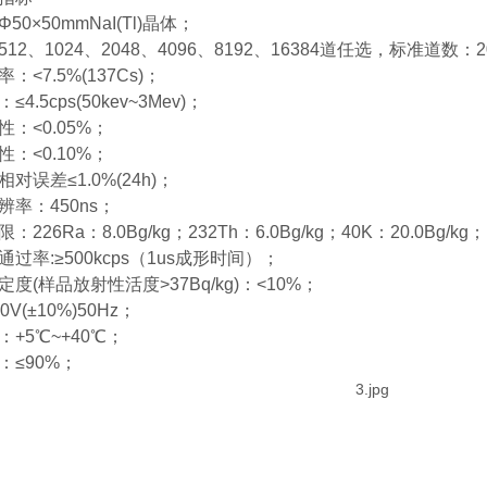
50×50mmNaI(Tl)晶体；
12、1024、2048、4096、8192、16384道任选，标准道数：2
：<7.5%(137Cs)；
4.5cps(50kev~3Mev)；
：<0.05%；
：<0.10%；
对误差≤1.0%(24h)；
辨率：450ns；
226Ra：8.0Bg/kg；232Th：6.0Bg/kg；40K：20.0Bg/kg；
过率:≥500kcps（1us成形时间）；
度(样品放射性活度>37Bq/kg)：<10%；
V(±10%)50Hz；
+5℃~+40℃；
：≤90%；