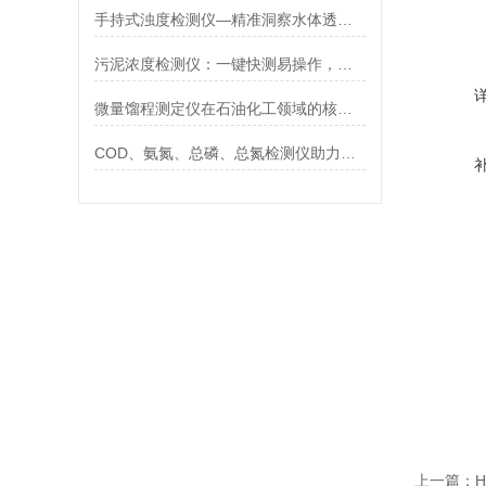
手持式浊度检测仪—精准洞察水体透明度 霍尔德电子
污泥浓度检测仪：一键快测易操作，助力污泥浓度实时管控 霍尔德电子
微量馏程测定仪在石油化工领域的核心作用【霍尔德】
COD、氨氮、总磷、总氮检测仪助力污染治理「霍尔德仪器推荐」
上一篇：