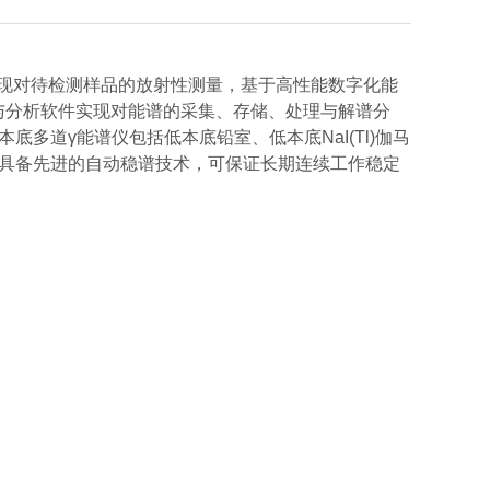
探头实现对待检测样品的放射性测量，基于高性能数字化能
量与分析软件实现对能谱的采集、存储、处理与解谱分
本底多道γ能谱仪
包括低本底铅室、低本底NaI(Tl)伽马
具备先进的自动稳谱技术，可保证长期连续工作稳定