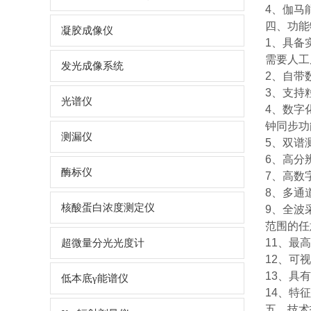
4、伽马
四、功能
凝胶成像仪
1、具备
需要人工
发光成像系统
2、自带
3、支持
光谱仪
4、数字
钟同步功
测漏仪
5、双谱
6、高分
酶标仪
7、高数
8、多通
核酸蛋白浓度测定仪
9、全波
范围的任
11、最高
超微量分光光度计
12、可
13、具
低本底γ能谱仪
14、特
五、技术