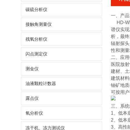
碳硫分析仪
一、产品
HD-WF
接触角测量仪
谱仪实现
析，最终
残氧分析仪
辐射探头
性和测量
闪点测定仪
二、应用
医院放射
测金仪
建材、土
建筑材料
油液颗粒计数器
铀矿地质
可按用户
露点仪
三、系统
1、低本
氧分析仪
2、低本
3、高性
冻干机、冻力测试仪