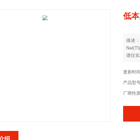
低本
描述：
NaI
谱仪实
谱测量
终实现
更新时间：
产品型号
厂商性
介绍