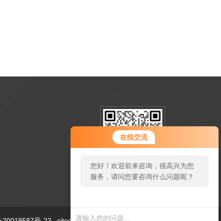
在线交流
您好！欢迎前来咨询，很高兴为您
服务，请问您要咨询什么问题呢？
扫一扫加微信
0019587号-22
sitemap.xml
技术支持：
仪表网
管理登陆