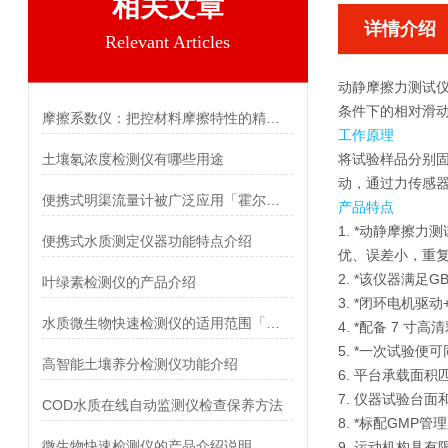
相关文章
详情介绍
Relevant Articles
动静摩擦力测试
条件下的相对滑
摩擦系数仪：把控材料摩擦特性的精准标尺 霍尔德电子
工作原理
土壤氡浓度检测仪有哪些用途
将试验样品分别
动，通过力传感
便携式明渠流量计被广泛应用「霍尔德仪器推荐」
产品特点
1. *
动静摩擦力测
便携式水质测定仪器功能特点介绍
优、误差小，重
2. *该仪器满足
叶绿素检测仪的产品介绍
3. *闭环电机
水质微生物快速检测仪的适用范围「霍尔德仪器推荐」
4. *配备 7
5. *一次试验
高智能土壤养分检测仪功能介绍
6. 平台承载面
7. 仪器试验台
COD水质在线自动监测仪检查保养方法
8. *标配GM
微生物快速检测仪的产品介绍说明
9. 运动机构具