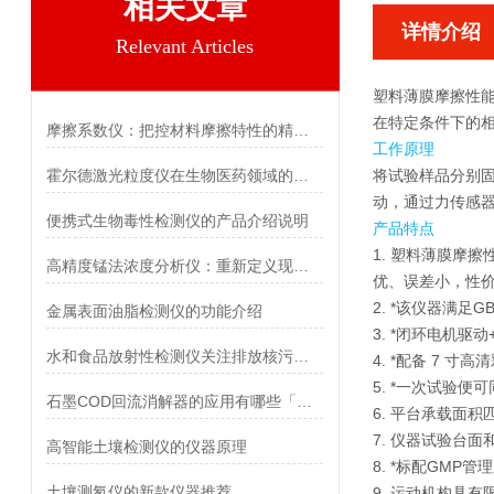
相关文章
详情介绍
Relevant Articles
塑料薄膜摩擦性
在特定条件下的
摩擦系数仪：把控材料摩擦特性的精准标尺 霍尔德电子
工作原理
霍尔德激光粒度仪在生物医药领域的核心应用
将试验样品分别
动，通过力传感
便携式生物毒性检测仪的产品介绍说明
产品特点
1.
塑料薄膜摩擦
高精度锰法浓度分析仪：重新定义现场的水质监测
优、误差小，性
2. *该仪器满足
金属表面油脂检测仪的功能介绍
3. *闭环电机
水和食品放射性检测仪关注排放核污水危害
4. *配备 7
5. *一次试验
石墨COD回流消解器的应用有哪些「霍尔德仪器推荐」
6. 平台承载面
7. 仪器试验台
高智能土壤检测仪的仪器原理
8. *标配GM
土壤测氡仪的新款仪器推荐
9. 运动机构具