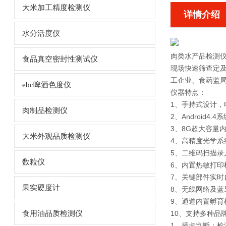
大米加工精度检测仪
详情介绍
水分活度仪
肉类水产品检测
食品真空密封性测试仪
现场快速筛查定
工企业、食药监
ebc啤酒色度仪
仪器特点：
1、手持式设计，
肉制品检测仪
2、Android
3、8G超大容量
大米外观品质检测仪
4、高精度光学
5、二维码扫描录
数粒仪
6、内置热敏打印
7、关键部件实时
果实硬度计
8、无线网络及蓝
9、通道内置孵育
食用油品质检测仪
10、支持多种品
1、插卡判断：检