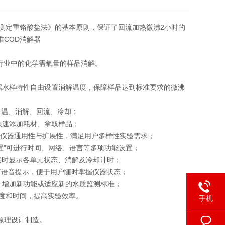
氧量的测定重铬酸盐法》的基本原则，保证了回流加热微沸2小时的
准COD消解器
行业中的化学需氧量的样品消解。
根据水样特性自由设置消解温度，保障样品达到标准要求的微沸
升温、消解、回流、冷却；
快速添加耗材、拿取样品；
，提高仪器通用性与扩展性，满足用户多样性实验需求；
置"可进行时间、网络、语言等多项功能设置；
面实时显示各单元状态、消解及冷却计时；
有语音提示，便于用户随时掌握仪器状态；
能、增加新功能或适应新的水质监测标准；
温度和时间，提高实验效率。
手机
。
的原理设计制造。