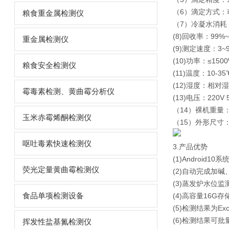
（6）滴定方式：
粮食重金属检测仪
（7）冷凝水消耗：1
(8)回收率：99%~
重金属检测仪
(9)测定速度：3~9
(10)功率：≤150
粮食安全检测仪
(11)温度：10-35
(12)湿度：相对
霉毒素检测、黄曲霉分析仪
(13)电压：220V 
（14）裸机重量：
玉米赤霉烯酮检测仪
（15）外形尺寸：4
呕吐毒素快速检测仪
3.产品优势
(1)Android1
荧光定量黄曲霉检测仪
(2)自动完成加
(3)蒸发炉水位
食品单项检测设备
(4)高容量16G
(5)检测结果为E
(6)检测结果可
挥发性盐基氮检测仪