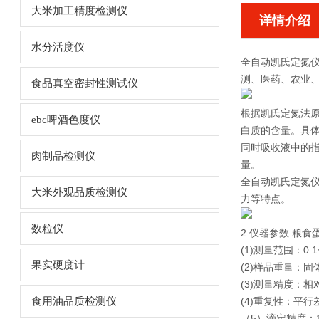
大米加工精度检测仪
详情介绍
水分活度仪
全自动凯氏定氮
测、医药、农业
食品真空密封性测试仪
根据凯氏定氮法
ebc啤酒色度仪
白质的含量。具
同时吸收液中的
肉制品检测仪
量。
全自动凯氏定氮
大米外观品质检测仪
力等特点。
数粒仪
2.仪器参数
粮食
(1)测量范围：0.1
果实硬度计
(2)样品重量：固体≤
(3)测量精度：相
食用油品质检测仪
(4)重复性：平行差
（5）滴定精度：1.