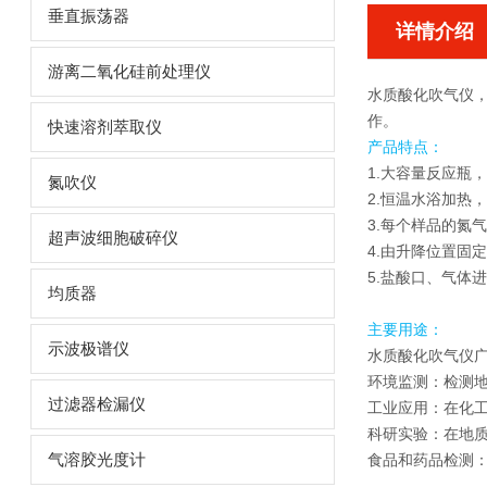
垂直振荡器
详情介绍
游离二氧化硅前处理仪
水质酸化吹气仪
作。
快速溶剂萃取仪
产品特点：
1.大容量反应瓶
氮吹仪
2.恒温水浴加热
3.每个样品的氮
超声波细胞破碎仪
4.由升降位置固
5.盐酸口、气体
均质器
主要用途：
示波极谱仪
水质酸化吹气仪
环境监测：检测
过滤器检漏仪
工业应用：在化
科研实验：在地
气溶胶光度计
食品和药品检测