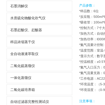
产品参数：
石墨消解仪
*样品数：6位
*反应瓶：500ml*
水质硫化物酸化吹气仪
*吸收管：100ml*
*控制方式：7寸
石墨赶酸仪、赶酸器
*加热方式：自动
*加热功率：l00
样品浓缩蒸干仪
*氮气流量计控制：0
*温度范围：室温-9
全自动液液萃取仪
*显示方式：数字
*控温精度：±0.5
二氧化硫蒸馏仪
*氮气入口压力：0.
*氮气流量支路：0-
一体化蒸馏仪
*工作电源：AC22
*环境温度：（5-
二氧化碳培养箱
*环境湿度：（0-9
注意事项：
自动过滤器完整性测试仪