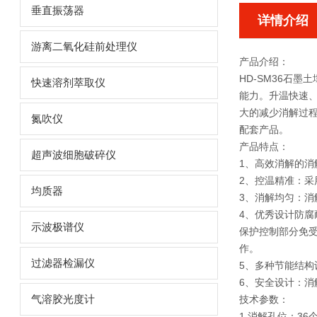
垂直振荡器
详情介绍
游离二氧化硅前处理仪
产品介绍：
HD-SM36
石墨土
快速溶剂萃取仪
能力。升温快速
大的减少消解过
氮吹仪
配套产品。
产品特点：
超声波细胞破碎仪
1、高效消解的消
2、控温精准：采
均质器
3、消解均匀：消
4、优秀设计防
示波极谱仪
保护控制部分免
作。
过滤器检漏仪
5、多种节能结
6、安全设计：消
气溶胶光度计
技术参数：
1.消解孔位：36