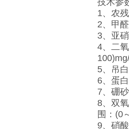
技术参
1、农残
2、甲醛
3、亚硝
4、二氧
100)mg
5、吊白
6、蛋白
7、硼砂
8、双氧
围：(0～5
9、硝酸