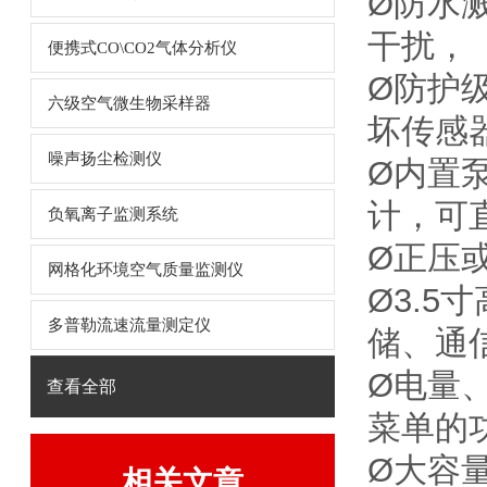
Ø防水
干扰，
便携式CO\CO2气体分析仪
Ø防护
六级空气微生物采样器
坏传感
噪声扬尘检测仪
Ø内置
计，可
负氧离子监测系统
Ø正压或
网格化环境空气质量监测仪
Ø3.
多普勒流速流量测定仪
储、通
Ø电量
查看全部
菜单的
Ø大容
相关文章