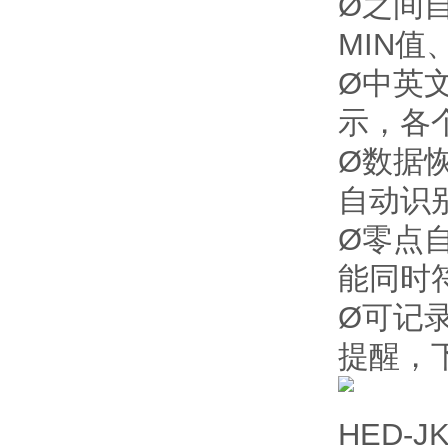
Ø之间
MIN
Ø中英
示，各
Ø数据
自动识
Ø零点
能同时
Ø可记
提醒，
HED-