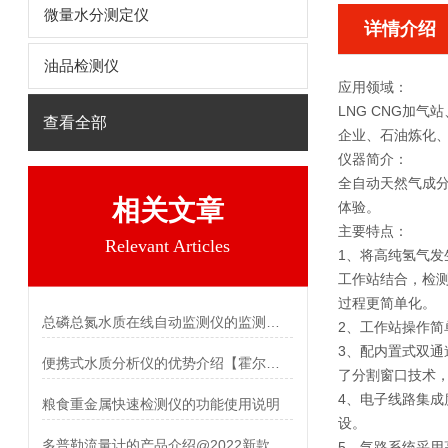
微量水分测定仪
详情介绍
油品检测仪
应用领域：
LNG CNG加
查看全部
企业、石油炼化
仪器简介：
全自动天然气成
相关文章
体验。
主要特点：
Relevant Articles
1、将高纯氢气发
工作站结合，检
过程更简单化。
总磷总氮水质在线自动监测仪的监测是如何实现的？
2、工作站操作
3、配内置式双
便携式水质分析仪的优势介绍【霍尔德仪器】
了分割窗口技术
4、电子线路集
粮食重金属快速检测仪的功能使用说明
设。
多普勒流量计的产品介绍@2022新款仪器
5、气路系统采