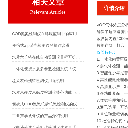
相关文章
详情介绍
Relevant Articles
VOC气体浓度分
确保了响应速度
COD氨氮检测仪在环境监测中的应用与重要性
该设备内置400
便携式atp荧光检测仪的操作步骤
数据存储、打印
仪器特色：
水质六价铬在线自动监测仪量程可扩展「霍尔德仪器推荐」
1.一体化内置泵
2.多气体检测：
一体化便携水质多参数检测系统「仪器推荐」
3.智能保护与报
4.高性能微处理
蔬菜农药残留检测仪用途说明
5.高清显示屏：3
水质总硬度总碱度检测仪核心功能与竞争优势
6.多功能界面：
7.数据管理和接
便携式COD氨氮总磷总氮检测仪的仪器简介
8.通讯选项：可
9.单位和量程切
工业声学成像仪的产品介绍说明
10.校准和恢复
水中油分浓度分析仪检测水体质量「霍尔德仪器推荐」
11.温度补偿和