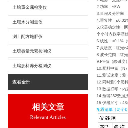
2.功率：≤5W
土壤重金属检测仪
3.量程及分辨率：0.
4.重复性：≤0.0
土壤水分测量仪
5.仪器稳定性：
个小时内数字漂移不
测土配方施肥仪
6.线性：≤0.1%
7.灵敏度：红光≥4.5
土壤微量元素检测仪
8.波长范围：红光：
9.PH值（酸碱度）
土壤肥料养分检测仪
10.肥料中氮（
11.测试速度：
查看全部
12.同时测5个肥
13.数据打印：
14.预留232
15.仪器尺寸：43×
相关文章
配置清单（两个
Relevant Articles